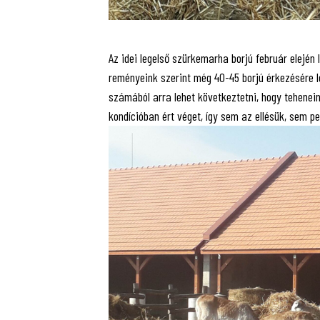
Az idei legelső szürkemarha borjú február elején
reményeink szerint még 40-45 borjú érkezésére l
számából arra lehet következtetni, hogy tehenein
kondícióban ért véget, így sem az ellésük, sem pe