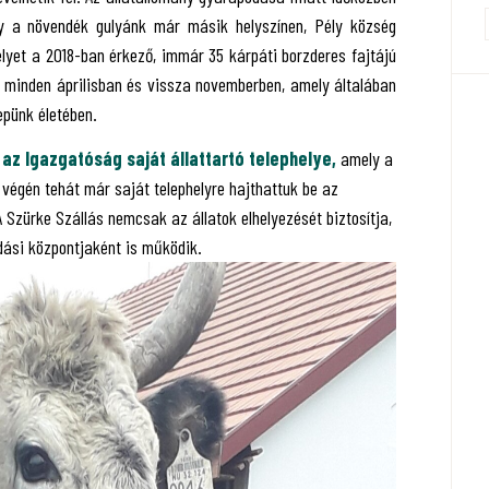
 így a növendék gulyánk már másik helyszínen, Pély község
elyet a 2018-ban érkező, immár 35 kárpáti borzderes fajtájú
t minden áprilisban és vissza novemberben, amely általában
epünk életében.
 az Igazgatóság saját állattartó telephelye,
amely a
k végén tehát már saját telephelyre hajthattuk be az
 A Szürke Szállás nemcsak az állatok elhelyezését biztosítja,
ási központjaként is működik.