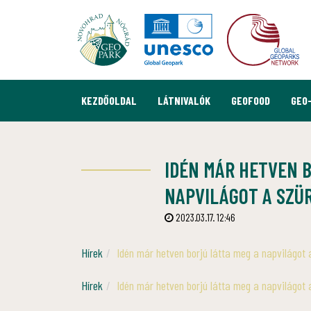
KEZDŐOLDAL
LÁTNIVALÓK
GEOFOOD
GEO
IDÉN MÁR HETVEN 
NAPVILÁGOT A SZÜ
2023.03.17. 12:46
Hírek
Idén már hetven borjú látta meg a napvilágot 
Hírek
Idén már hetven borjú látta meg a napvilágot 