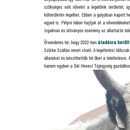
szükséges volt növelni a legelőink területét,
külterületén legelhet. Ebben a gulyában kapott h
egyed is. Pélyre lábon hajtjuk át a növendékeke
izgalmas és látványos esemény az állattartó tel
Örvendetes hír, hogy 2022-ben
átadásra került
Szürke Szállás nevet viseli.
A legeltetési idősza
állatokat és készíthettük fel őket a teleltetésre.
hanem egyben a Dél-Hevesi Tájegység gazdálkod