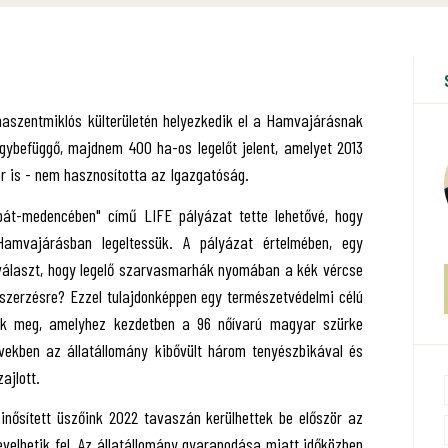
aszentmiklós külterületén helyezkedik el a Hamvajárásnak
gybefüggő, majdnem 400 ha-os legelőt jelent, amelyet 2013
or is - nem hasznosította az Igazgatóság.
át-medencében" című LIFE pályázat tette lehetővé, hogy
amvajárásban legeltessük. A pályázat értelmében, egy
nk választ, hogy legelő szarvasmarhák nyomában a kék vércse
kszerzésre? Ezzel tulajdonképpen egy természetvédelmi célú
tunk meg, amelyhez kezdetben a 96 nőívarú magyar szürke
vekben az állatállomány kibővült három tenyészbikával és
ajlott.
inősített üszőink 2022 tavaszán kerülhettek be először az
evelhetik fel. Az állatállomány gyarapodása miatt időközben