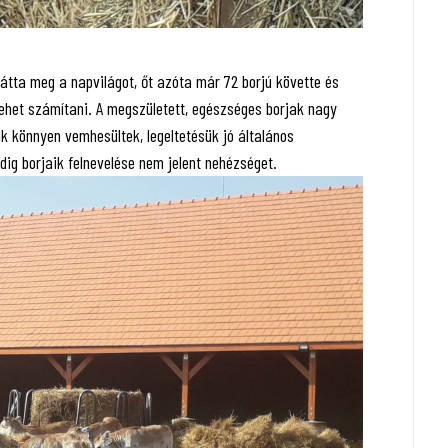
 látta meg a napvilágot, őt azóta már 72 borjú követte és
ehet számítani. A megszületett, egészséges borjak nagy
k könnyen vemhesültek, legeltetésük jó általános
dig borjaik felnevelése nem jelent nehézséget.