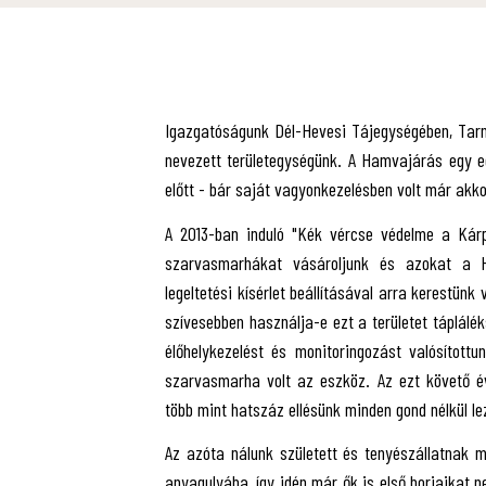
Igazgatóságunk Dél-Hevesi Tájegységében, Tarn
nevezett területegységünk. A Hamvajárás egy e
előtt - bár saját vagyonkezelésben volt már akk
A 2013-ban induló "Kék vércse védelme a Kárp
szarvasmarhákat vásároljunk és azokat a H
legeltetési kísérlet beállításával arra kerestü
szívesebben használja-e ezt a területet táplálé
élőhelykezelést és monitoringozást valósítot
szarvasmarha volt az eszköz. Az ezt követő é
több mint hatszáz ellésünk minden gond nélkül lez
Az azóta nálunk született és tenyészállatnak m
anyagulyába, így idén már ők is első borjaikat n