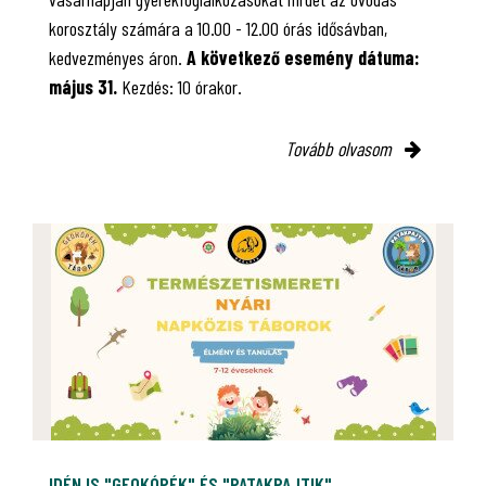
korosztály számára a 10.00 - 12.00 órás idősávban,
kedvezményes áron.
A következő esemény dátuma:
május 31.
Kezdés: 10 órakor.
Tovább olvasom
IDÉN IS "GEOKÓPÉK" ÉS "PATAKPAJTIK"