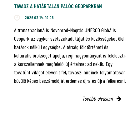
TAVASZ A HATÁRTALAN PALÓC GEOPARKBAN
2026.03.14. 10:06
A transznacionális Novohrad-Nógrád UNESCO Globális
Geopark az egykor szétszakadt tájat és közösségeket öleli
határok nélküli egységbe. A térség földtörténeti és
kulturális örökségét ápolja, régi hagyományait is feléleszti,
a korszellemnek megfelelő, új értelmet ad nekik. Egy
tovatűnt világot elevenít fel, tavaszi híreinek folyamatosan
bővülő képes beszámolóját érdemes újra és újra felkeresni.
Tovább olvasom