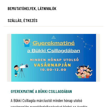
BEMUTATÓHELYEK, LÁTNIVALÓK
SZÁLLÁS, ÉTKEZÉS
GYEREKMATINÉ A BÜKKI CSILLAGDÁBAN
A Bükki Csillagda márciustól minden hónap utolsó
vasárnapján gyerekfoglalkozásokat hirdet az óvodás