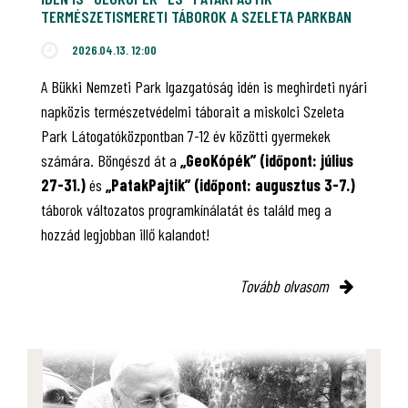
TERMÉSZETISMERETI TÁBOROK A SZELETA PARKBAN
2026.04.13. 12:00
A Bükki Nemzeti Park Igazgatóság idén is meghirdeti nyári
napközis természetvédelmi táborait a miskolci Szeleta
Park Látogatóközpontban 7-12 év közötti gyermekek
számára. Böngészd át a
„GeoKópék” (időpont: július
27-31.)
és
„PatakPajtik” (időpont: augusztus 3-7.)
táborok változatos programkínálatát és találd meg a
hozzád legjobban illő kalandot!
Tovább olvasom