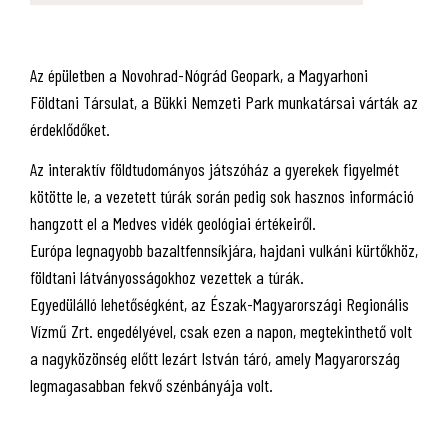
Az épületben a Novohrad-Nógrád Geopark, a Magyarhoni
Földtani Társulat, a Bükki Nemzeti Park munkatársai várták az
érdeklődőket.
Az interaktív földtudományos játszóház a gyerekek figyelmét
kötötte le, a vezetett túrák során pedig sok hasznos információ
hangzott el a Medves vidék geológiai értékeiről.
Európa legnagyobb bazaltfennsíkjára, hajdani vulkáni kürtőkhöz,
földtani látványosságokhoz vezettek a túrák.
Egyedülálló lehetőségként, az Észak-Magyarországi Regionális
Vízmű Zrt. engedélyével, csak ezen a napon, megtekinthető volt
a nagyközönség előtt lezárt István táró, amely Magyarország
legmagasabban fekvő szénbányája volt.