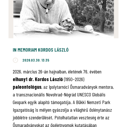
IN MEMORIAM KORDOS LÁSZLÓ
2026.03.30. 13:35
2026. március 26-án hajnalban, életének 76. évében
elhunyt dr. Kordos László
(1950–2026)
paleontológus
, az Ipolytarnóci Ősmaradványok mentora,
a transznacionális Novohrad-Nógrád UNESCO Globális
Geopark egyik alapító támogatója. A Bükki Nemzeti Park
Igazgatóság is mélyen gyászolja a világhírű őslénytanász
jobblétre szenderülését. Pótolhatatlan veszteség érte az
Ősmaradványokat az őséletnyomok kutatásában