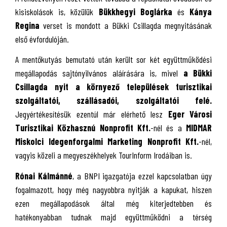
kisiskolások is, közülük
Bükkhegyi Boglárka
és
Kánya
Regina
verset is mondott a Bükki Csillagda megnyitásának
első évfordulóján.
A mentőkutyás bemutató után került sor két együttműködési
megállapodás sajtónyilvános aláírására is, mivel
a Bükki
Csillagda nyit a környező települések turisztikai
szolgáltatói, szállásadói, szolgáltatói felé.
Jegyértékesítésük ezentúl már elérhető lesz
Eger Városi
Turisztikai Közhasznú Nonprofit Kft.
-nél és a
MIDMAR
Miskolci Idegenforgalmi Marketing Nonprofit Kft.
-nél,
vagyis közeli a megyeszékhelyek TourInform Irodáiban is.
Rónai Kálmánné
, a BNPI igazgatója ezzel kapcsolatban úgy
fogalmazott, hogy még nagyobbra nyitják a kapukat, hiszen
ezen megállapodások által még kiterjedtebben és
hatékonyabban tudnak majd együttműködni a térség