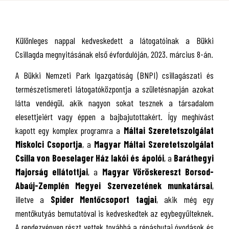
Különleges nappal kedveskedett a látogatóinak a Bükki
Csillagda megnyitásának első évfordulóján, 2023. március 8-án.
A Bükki Nemzeti Park Igazgatóság (BNPI) csillagászati és
természetismereti látogatóközpontja a születésnapján azokat
látta vendégül, akik nagyon sokat tesznek a társadalom
elesettjeiért vagy éppen a bajbajutottakért. Így meghívást
kapott egy komplex programra a
Máltai Szeretetszolgálat
Miskolci Csoportja
, a
Magyar Máltai Szeretetszolgálat
Csilla von Boeselager Ház lakói és ápolói
, a
Baráthegyi
Majorság ellátottjai
, a
Magyar Vöröskereszt Borsod-
Abaúj-Zemplén Megyei Szervezetének munkatársai
,
illetve a
Spider Mentőcsoport tagjai
, akik még egy
mentőkutyás bemutatóval is kedveskedtek az egybegyűlteknek.
A rendezvényen részt vettek továbbá a répáshutai óvodások és