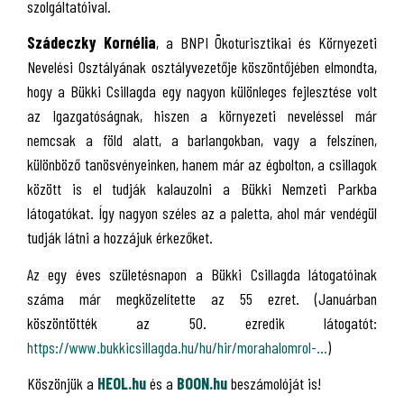
szolgáltatóival.
Szádeczky Kornélia
, a BNPI Ökoturisztikai és Környezeti
Nevelési Osztályának osztályvezetője köszöntőjében elmondta,
hogy a Bükki Csillagda egy nagyon különleges fejlesztése volt
az Igazgatóságnak, hiszen a környezeti neveléssel már
nemcsak a föld alatt, a barlangokban, vagy a felszínen,
különböző tanösvényeinken, hanem már az égbolton, a csillagok
között is el tudják kalauzolni a Bükki Nemzeti Parkba
látogatókat. Így nagyon széles az a paletta, ahol már vendégül
tudják látni a hozzájuk érkezőket.
Az egy éves születésnapon a Bükki Csillagda látogatóinak
száma már megközelítette az 55 ezret. (Januárban
köszöntötték az 50. ezredik látogatót:
https://www.bukkicsillagda.hu/hu/hir/morahalomrol-...
)
Köszönjük a
HEOL.hu
és a
BOON.hu
beszámolóját is!