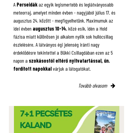
A
Perseidák
az egyik legismertebb és leglátványosabb
meteorraj, amelyet minden évben - nagyjából július 17. és
augusztus 24. között - megfigyelhetünk. Maximumuk az
idei évben
augusztus 10-14.
közé esik, idén a Hold
fázisa miatt különösen jó alkalom nyílik sok hullócsillag
észlelésére. A látványos égi jelenség iránti nagy
érdeklődésre tekintettel a Bükki Csillagdában ezen az 5
napon a
szokásostól eltérő nyitvatartással, ún.
fordított napokkal
várjuk a látogatókat.
Tovább olvasom