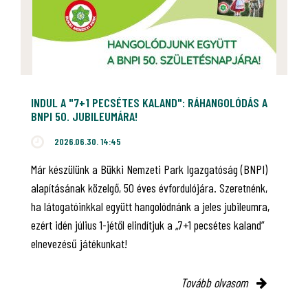
INDUL A "7+1 PECSÉTES KALAND": RÁHANGOLÓDÁS A
BNPI 50. JUBILEUMÁRA!
2026.06.30. 14:45
Már készülünk a Bükki Nemzeti Park Igazgatóság (BNPI)
alapításának közelgő, 50 éves évfordulójára. Szeretnénk,
ha látogatóinkkal együtt hangolódnánk a jeles jubileumra,
ezért idén július 1-jétől elindítjuk a „7+1 pecsétes kaland”
elnevezésű játékunkat!
Tovább olvasom