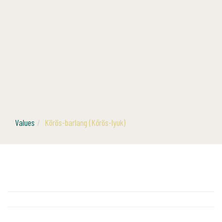
Values
Körös-barlang (Kőrös-lyuk)