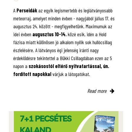
A
Perseidák
az egyik legismertebb és leglátványosabb
meteorraj, amelyet minden évben - nagyjából július 17. és
augusztus 24. között - megfigyelhetünk. Maximumuk az
idei évben
augusztus 10-14.
közé esik, idén a Hold
fázisa miatt különösen jó alkalom nyílik sok hullócsillag
észlelésére. A látványos égi jelenség iránti nagy
érdeklődésre tekintettel a Bükki Csillagdában ezen az 5
napon a
szokásostól eltérő nyitvatartással, ún.
fordított napokkal
várjuk a látogatókat.
Read more