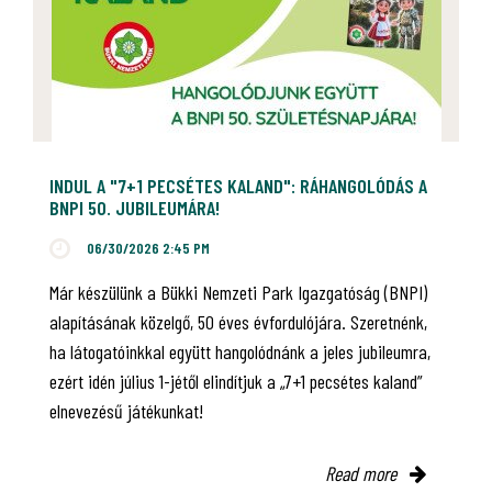
INDUL A "7+1 PECSÉTES KALAND": RÁHANGOLÓDÁS A
BNPI 50. JUBILEUMÁRA!
06/30/2026 2:45 PM
Már készülünk a Bükki Nemzeti Park Igazgatóság (BNPI)
alapításának közelgő, 50 éves évfordulójára. Szeretnénk,
ha látogatóinkkal együtt hangolódnánk a jeles jubileumra,
ezért idén július 1-jétől elindítjuk a „7+1 pecsétes kaland”
elnevezésű játékunkat!
Read more