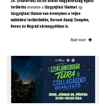
25. (csütörtök) 00:00 órától Magyarország egész
területén
elrendelte a
tűzgyújtási tilalmat
, így
tűzgyújtási tilalom van érvényben
a teljes
működési területünkön, Borsod-Abaúj-Zemplén,
Heves és Nógrád vármegyékben is.
Read more