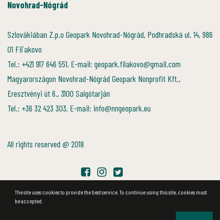
Novohrad-Nógrád
Szlovákiában Z.p.o Geopark Novohrad-Nógrád, Podhradská ul. 14, 986
01 Fiľakovo
Tel.: +421 917 646 551, E-mail: geopark.filakovo@gmail.com
Magyarországon Novohrad-Nógrád Geopark Nonprofit Kft.,
Eresztvényi út 6., 3100 Salgótarján
Tel.: +36 32 423 303, E-mail: info@nngeopark.eu
All rights reserved @ 2018
The site uses cookies to provide the best service. To continue using this site, cookies must
be accepted.