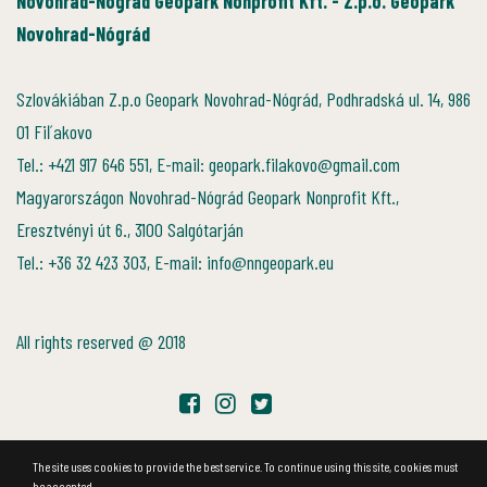
Novohrad-Nógrád Geopark Nonprofit Kft. - Z.p.o. Geopark
Novohrad-Nógrád
Szlovákiában Z.p.o Geopark Novohrad-Nógrád, Podhradská ul. 14, 986
01 Fiľakovo
Tel.: +421 917 646 551, E-mail: geopark.filakovo@gmail.com
Magyarországon Novohrad-Nógrád Geopark Nonprofit Kft.,
Eresztvényi út 6., 3100 Salgótarján
Tel.: +36 32 423 303, E-mail: info@nngeopark.eu
All rights reserved @ 2018
The site uses cookies to provide the best service. To continue using this site, cookies must
be accepted.