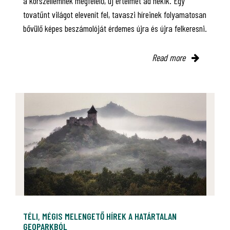
a korszellemnek megfelelő, új értelmet ad nekik. Egy
tovatűnt világot elevenít fel, tavaszi híreinek folyamatosan
bővülő képes beszámolóját érdemes újra és újra felkeresni.
Read more
TÉLI, MÉGIS MELENGETŐ HÍREK A HATÁRTALAN
GEOPARKBÓL