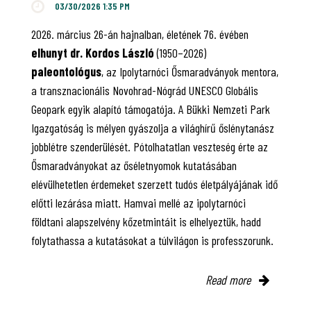
03/30/2026 1:35 PM
2026. március 26-án hajnalban, életének 76. évében
elhunyt dr. Kordos László
(1950–2026)
paleontológus
, az Ipolytarnóci Ősmaradványok mentora,
a transznacionális Novohrad-Nógrád UNESCO Globális
Geopark egyik alapító támogatója. A Bükki Nemzeti Park
Igazgatóság is mélyen gyászolja a világhírű őslénytanász
jobblétre szenderülését. Pótolhatatlan veszteség érte az
Ősmaradványokat az őséletnyomok kutatásában
elévülhetetlen érdemeket szerzett tudós életpályájának idő
előtti lezárása miatt. Hamvai mellé az ipolytarnóci
földtani alapszelvény kőzetmintáit is elhelyeztük, hadd
folytathassa a kutatásokat a túlvilágon is professzorunk.
Read more