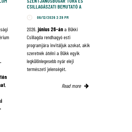
ALOM
SZENTJÁNOSBOGÁR TÚRA ÉS
CSILLAGÁSZATI BEMUTATÓ A
BÜKKI CSILLAGDÁBAN
06/12/2026 2:39 PM
nsági
2026.
június 26-án
a Bükki
érium
Csillagda rendhagyó esti
programjára invitáljuk azokat, akik
szeretnék átélni a Bükk egyik
.
legkülönlegesebb nyár eleji
természeti jelenségét.
tén
mat
,
Read more
i
-