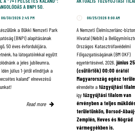
L A "7+1 PECSÉTES KALAND":
AKTUÁLIS TŰZGYÚJTÁSI TIL
NGOLÓDÁS A BNPI 50.
ILEUMÁRA!
06/30/2026 2:45 PM
06/25/2026 8:00 AM
készülünk a Bükki Nemzeti Park
A Nemzeti Élelmiszerlánc-bizto
gatóság (BNPI) alapításának
Hivatal (Nébih) a Belügyminiszt
gő, 50 éves évfordulójára.
Országos Katasztrófavédelmi
tnénk, ha látogatóinkkal együtt
Főigazgatóságának (BM OKF)
lódnánk a jeles jubileumra,
egyetértésével, 2026.
június 25
 idén július 1-jétől elindítjuk a
(csütörtök) 00:00 órától
 pecsétes kaland” elnevezésű
Magyarország egész terüle
kunkat!
elrendelte a
tűzgyújtási tilal
így
tűzgyújtási tilalom van
érvényben
a teljes működés
Read more
területünkön, Borsod-Abaúj
Zemplén, Heves és Nógrád
vármegyékben is.