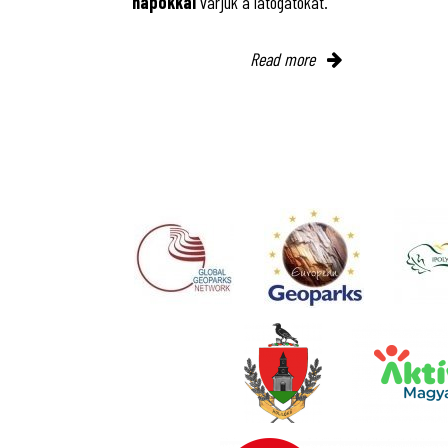
napokkal
várjuk a látogatókat.
Read more