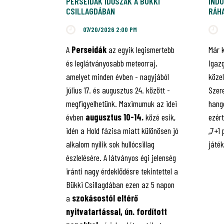
PERSEIDÁK IDŐSZAK A BÜKKI
INDU
CSILLAGDÁBAN
RÁHA
JUB
07/20/2026 2:00 PM
A
Perseidák
az egyik legismertebb
Már 
és leglátványosabb meteorraj,
Igaz
amelyet minden évben - nagyjából
közel
július 17. és augusztus 24. között -
Szere
megfigyelhetünk. Maximumuk az idei
hango
évben
augusztus 10-14.
közé esik,
ezért
idén a Hold fázisa miatt különösen jó
„7+1
alkalom nyílik sok hullócsillag
játé
észlelésére. A látványos égi jelenség
iránti nagy érdeklődésre tekintettel a
Bükki Csillagdában ezen az 5 napon
a
szokásostól eltérő
nyitvatartással, ún. fordított