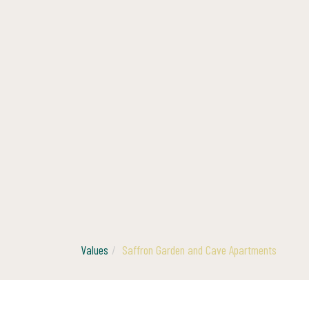
Values
Saffron Garden and Cave Apartments