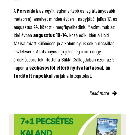
A
Perseidák
az egyik legismertebb és leglátványosabb
meteorraj, amelyet minden évben - nagyjából július 17. és
augusztus 24. között - megfigyelhetünk. Maximumuk az
idei évben
augusztus 10-14.
közé esik, idén a Hold
fázisa miatt különösen jó alkalom nyílik sok hullócsillag
észlelésére. A látványos égi jelenség iránti nagy
érdeklődésre tekintettel a Bükki Csillagdában ezen az 5
napon a
szokásostól eltérő nyitvatartással, ún.
fordított napokkal
várjuk a látogatókat.
Read more