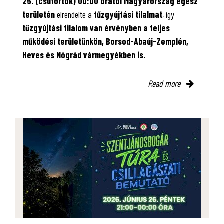
25. (csütörtök) 00:00 órától Magyarország egész
területén
elrendelte a
tűzgyújtási tilalmat
, így
tűzgyújtási tilalom van érvényben
a teljes
működési területünkön, Borsod-Abaúj-Zemplén,
Heves és Nógrád vármegyékben is.
Read more