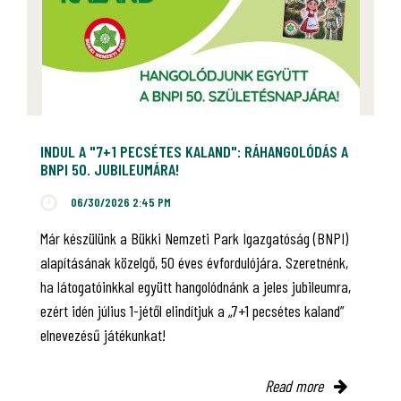
INDUL A "7+1 PECSÉTES KALAND": RÁHANGOLÓDÁS A
BNPI 50. JUBILEUMÁRA!
06/30/2026 2:45 PM
Már készülünk a Bükki Nemzeti Park Igazgatóság (BNPI)
alapításának közelgő, 50 éves évfordulójára. Szeretnénk,
ha látogatóinkkal együtt hangolódnánk a jeles jubileumra,
ezért idén július 1-jétől elindítjuk a „7+1 pecsétes kaland”
elnevezésű játékunkat!
Read more