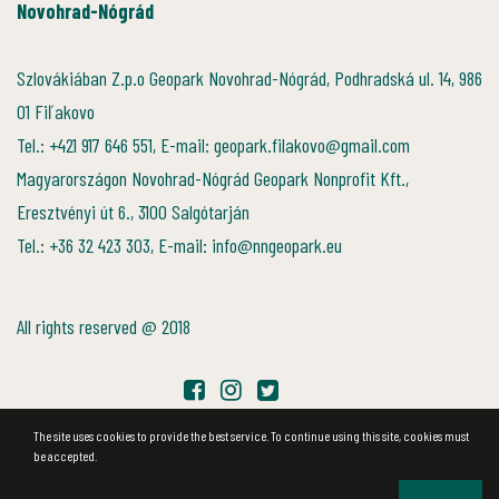
Novohrad-Nógrád
Szlovákiában Z.p.o Geopark Novohrad-Nógrád, Podhradská ul. 14, 986
01 Fiľakovo
Tel.: +421 917 646 551, E-mail: geopark.filakovo@gmail.com
Magyarországon Novohrad-Nógrád Geopark Nonprofit Kft.,
Eresztvényi út 6., 3100 Salgótarján
Tel.: +36 32 423 303, E-mail: info@nngeopark.eu
All rights reserved @ 2018
The site uses cookies to provide the best service. To continue using this site, cookies must
be accepted.