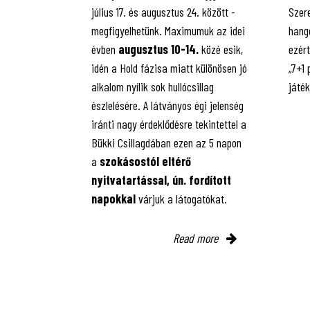
július 17. és augusztus 24. között -
Szere
megfigyelhetünk. Maximumuk az idei
hango
évben
augusztus 10-14.
közé esik,
ezért
idén a Hold fázisa miatt különösen jó
„7+1
alkalom nyílik sok hullócsillag
játé
észlelésére. A látványos égi jelenség
iránti nagy érdeklődésre tekintettel a
Bükki Csillagdában ezen az 5 napon
a
szokásostól eltérő
nyitvatartással, ún. fordított
napokkal
várjuk a látogatókat.
Read more