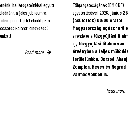
tnénk, ha látogatóinkkal együtt
Főigazgatóságának (BM OKF)
lódnánk a jeles jubileumra,
egyetértésével, 2026.
június 25
 idén július 1-jétől elindítjuk a
(csütörtök) 00:00 órától
 pecsétes kaland” elnevezésű
Magyarország egész terüle
kunkat!
elrendelte a
tűzgyújtási tilal
így
tűzgyújtási tilalom van
érvényben
a teljes működés
Read more
területünkön, Borsod-Abaúj
Zemplén, Heves és Nógrád
vármegyékben is.
Read more