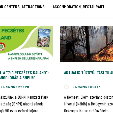
OR CENTERS, ATTRACTIONS
ACCOMMODATION, RESTAURANT
L A "7+1 PECSÉTES KALAND":
AKTUÁLIS TŰZGYÚJTÁSI TIL
NGOLÓDÁS A BNPI 50.
ILEUMÁRA!
06/30/2026 2:45 PM
06/25/2026 8:00 AM
készülünk a Bükki Nemzeti Park
A Nemzeti Élelmiszerlánc-bizto
gatóság (BNPI) alapításának
Hivatal (Nébih) a Belügyminiszt
gő, 50 éves évfordulójára.
Országos Katasztrófavédelmi