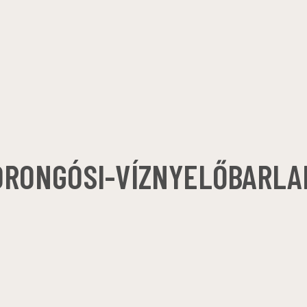
ORONGÓSI-VÍZNYELŐBARLA