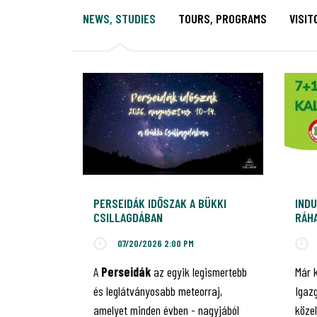
NEWS, STUDIES
TOURS, PROGRAMS
VISIT
PERSEIDÁK IDŐSZAK A BÜKKI
INDU
CSILLAGDÁBAN
RÁHA
JUB
07/20/2026 2:00 PM
A
Perseidák
az egyik legismertebb
Már 
és leglátványosabb meteorraj,
Igaz
amelyet minden évben - nagyjából
közel