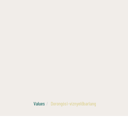
Values
Dorongósi-víznyelőbarlang