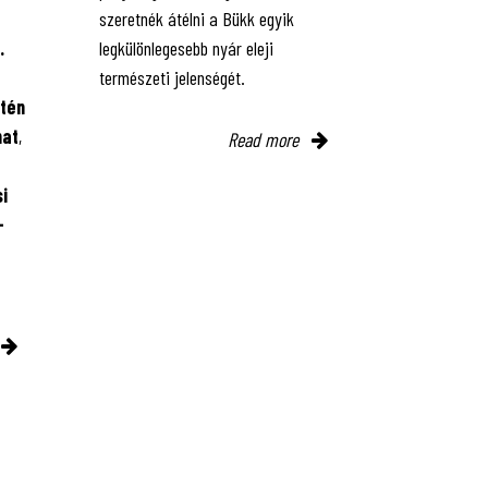
szeretnék átélni a Bükk egyik
.
legkülönlegesebb nyár eleji
természeti jelenségét.
tén
mat
,
Read more
i
-