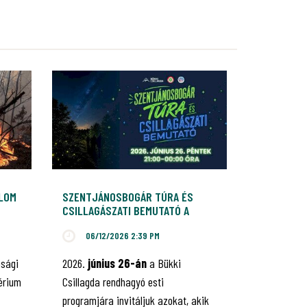
ALOM
SZENTJÁNOSBOGÁR TÚRA ÉS
CSILLAGÁSZATI BEMUTATÓ A
BÜKKI CSILLAGDÁBAN
06/12/2026 2:39 PM
nsági
2026.
június 26-án
a Bükki
érium
Csillagda rendhagyó esti
programjára invitáljuk azokat, akik