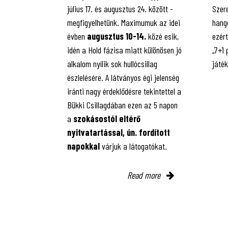
július 17. és augusztus 24. között -
Szere
megfigyelhetünk. Maximumuk az idei
hango
évben
augusztus 10-14.
közé esik,
ezért
idén a Hold fázisa miatt különösen jó
„7+1
alkalom nyílik sok hullócsillag
játé
észlelésére. A látványos égi jelenség
iránti nagy érdeklődésre tekintettel a
Bükki Csillagdában ezen az 5 napon
a
szokásostól eltérő
nyitvatartással, ún. fordított
napokkal
várjuk a látogatókat.
Read more