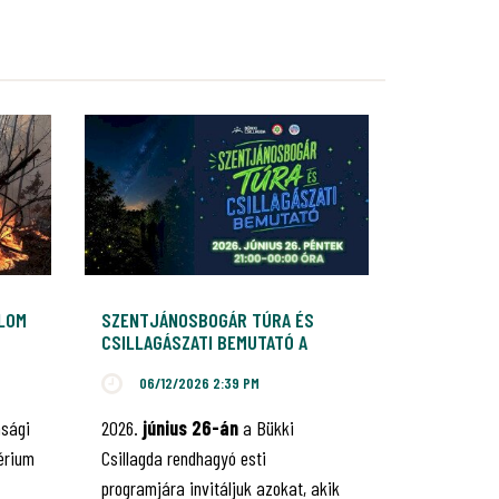
ALOM
SZENTJÁNOSBOGÁR TÚRA ÉS
CSILLAGÁSZATI BEMUTATÓ A
BÜKKI CSILLAGDÁBAN
06/12/2026 2:39 PM
nsági
2026.
június 26-án
a Bükki
érium
Csillagda rendhagyó esti
programjára invitáljuk azokat, akik