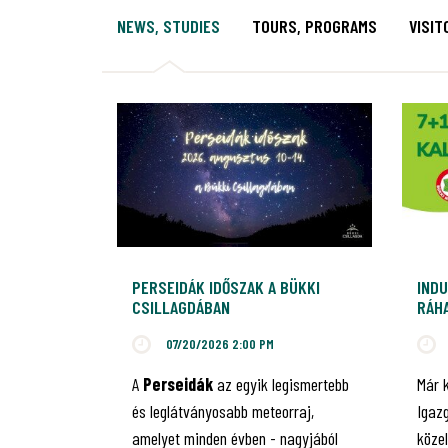
NEWS, STUDIES
TOURS, PROGRAMS
VISIT
PERSEIDÁK IDŐSZAK A BÜKKI
INDU
CSILLAGDÁBAN
RÁHA
JUB
07/20/2026 2:00 PM
A
Perseidák
az egyik legismertebb
Már 
és leglátványosabb meteorraj,
Igaz
amelyet minden évben - nagyjából
közel