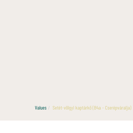
Values
Setét-völgyi kaptárkő (B4a - Cserépváralja)