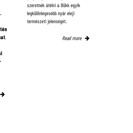
szeretnék átélni a Bükk egyik
.
legkülönlegesebb nyár eleji
természeti jelenségét.
tén
mat
,
Read more
i
-