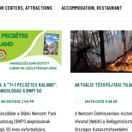
OR CENTERS, ATTRACTIONS
ACCOMMODATION, RESTAURANT
L A "7+1 PECSÉTES KALAND":
AKTUÁLIS TŰZGYÚJTÁSI TIL
NGOLÓDÁS A BNPI 50.
ILEUMÁRA!
06/30/2026 2:45 PM
06/25/2026 8:00 AM
készülünk a Bükki Nemzeti Park
A Nemzeti Élelmiszerlánc-bizto
gatóság (BNPI) alapításának
Hivatal (Nébih) a Belügyminiszt
gő, 50 éves évfordulójára.
Országos Katasztrófavédelmi