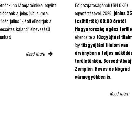
tnénk, ha látogatóinkkal együtt
Főigazgatóságának (BM OKF)
lódnánk a jeles jubileumra,
egyetértésével, 2026.
június 25
 idén július 1-jétől elindítjuk a
(csütörtök) 00:00 órától
 pecsétes kaland” elnevezésű
Magyarország egész terüle
kunkat!
elrendelte a
tűzgyújtási tilal
így
tűzgyújtási tilalom van
érvényben
a teljes működés
Read more
területünkön, Borsod-Abaúj
Zemplén, Heves és Nógrád
vármegyékben is.
Read more