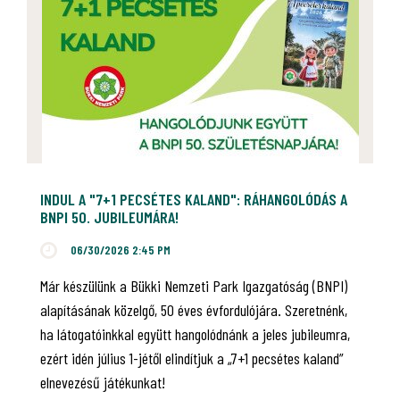
INDUL A "7+1 PECSÉTES KALAND": RÁHANGOLÓDÁS A
BNPI 50. JUBILEUMÁRA!
06/30/2026 2:45 PM
Már készülünk a Bükki Nemzeti Park Igazgatóság (BNPI)
alapításának közelgő, 50 éves évfordulójára. Szeretnénk,
ha látogatóinkkal együtt hangolódnánk a jeles jubileumra,
ezért idén július 1-jétől elindítjuk a „7+1 pecsétes kaland”
elnevezésű játékunkat!