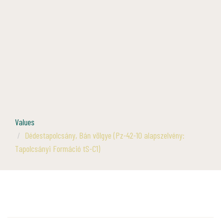
Values
Dédestapolcsány, Bán völgye (Pz-42-10 alapszelvény:
Tapolcsányi Formáció tS-C1)