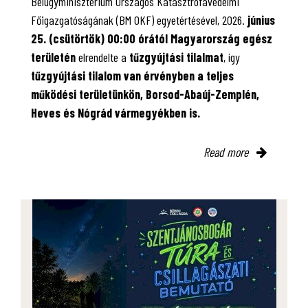
Belügyminisztérium Országos Katasztrófavédelmi
Főigazgatóságának (BM OKF) egyetértésével, 2026.
június
25. (csütörtök) 00:00 órától Magyarország egész
területén
elrendelte a
tűzgyújtási tilalmat
, így
tűzgyújtási tilalom van érvényben
a teljes
működési területünkön, Borsod-Abaúj-Zemplén,
Heves és Nógrád vármegyékben is.
Read more