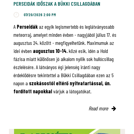
PERSEIDÁK IDŐSZAK A BÜKKI CSILLAGDÁBAN
07/20/2026 2:00 PM
A
Perseidák
az egyik legismertebb és leglátványosabb
meteorraj, amelyet minden évben - nagyjából július 17. és
augusztus 24. között - megfigyelhetünk. Maximumuk az
idei évben
augusztus 10-14.
közé esik, idén a Hold
fázisa miatt különösen jó alkalom nyílik sok hullócsillag
észlelésére. A látványos égi jelenség iránti nagy
érdeklődésre tekintettel a Bükki Csillagdában ezen az 5
napon a
szokásostól eltérő nyitvatartással, ún.
fordított napokkal
várjuk a látogatókat.
Read more