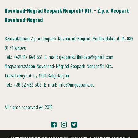
Novohrad-Nógrád Geopark Nonprofit Kft. - Z.p.o. Geopark
Novohrad-Nógrád
Szlovákiában Z.p.o Geopark Novohrad-Nógrád, Podhradská ul. 14, 986
01 Fiľakovo
Tel.: +421 917 646 551, E-mail: geopark.filakovo@gmail.com
Magyarországon Novohrad-Nógrád Geopark Nonprofit Kft.,
Eresztvényi út 6., 3100 Salgótarján
Tel.: +36 32 423 303, E-mail: info@nngeopark.eu
All rights reserved @ 2018
The site uses cookies to provide the best service. To continue using this site, cookies must