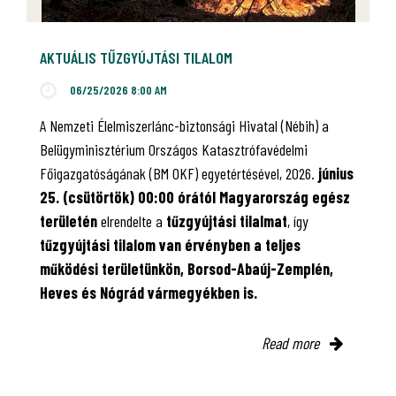
AKTUÁLIS TŰZGYÚJTÁSI TILALOM
06/25/2026 8:00 AM
A Nemzeti Élelmiszerlánc-biztonsági Hivatal (Nébih) a
Belügyminisztérium Országos Katasztrófavédelmi
Főigazgatóságának (BM OKF) egyetértésével, 2026.
június
25. (csütörtök) 00:00 órától Magyarország egész
területén
elrendelte a
tűzgyújtási tilalmat
, így
tűzgyújtási tilalom van érvényben
a teljes
működési területünkön, Borsod-Abaúj-Zemplén,
Heves és Nógrád vármegyékben is.
Read more