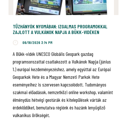
TŰZHÁNYÓK NYOMÁBAN: IZGALMAS PROGRAMOKKAL
ZAJLOTT A VULKÁNOK NAPJA A BÜKK-VIDÉKEN
06/18/2026 3:14 PM
A Bükk-vidék UNESCO Globális Geopark gazdag
programsorozattal csatlakozott a Vulkánok Napja (június
1.) európai kezdeményezéshez, amely egyúttal az Európai
Geoparkok Hete és a Magyar Nemzeti Parkok Hete
eseményeihez is szervesen kapcsolódott. Tudományos
szakmai előadások, nemzetközi online workshop, valamint
élménydús hétvégi geotúrák és kitelepülések várták az
érdeklődőket, bemutatva régiónk és hazánk lenyűgöző
vulkanikus örökségét.