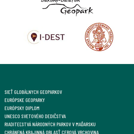
SIEŤ GLOBÁLNYCH GEOPARKOV
EURÓPSKE GEOPARKY
EURÓPSKY DIPLOM
UNESCO SVETOVÉHO DEDIČSTVA
RIADITEĽSTVÁ NÁRODNÝCH PARKOV V MAĎARSKU
CHRÁNENÁ KRAJINNÁ OBLASŤ CEROVÁ VRCHOVINA