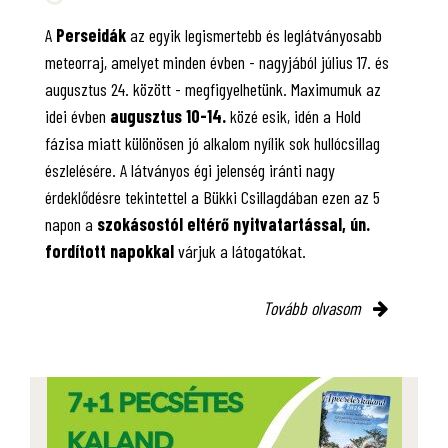
A
Perseidák
az egyik legismertebb és leglátványosabb
meteorraj, amelyet minden évben - nagyjából július 17. és
augusztus 24. között - megfigyelhetünk. Maximumuk az
idei évben
augusztus 10-14.
közé esik, idén a Hold
fázisa miatt különösen jó alkalom nyílik sok hullócsillag
észlelésére. A látványos égi jelenség iránti nagy
érdeklődésre tekintettel a Bükki Csillagdában ezen az 5
napon a
szokásostól eltérő nyitvatartással, ún.
fordított napokkal
várjuk a látogatókat.
Tovább olvasom