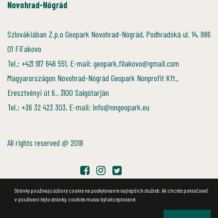
Novohrad-Nógrád
Szlovákiában Z.p.o Geopark Novohrad-Nógrád, Podhradská ul. 14, 986
01 Fiľakovo
Tel.: +421 917 646 551, E-mail: geopark.filakovo@gmail.com
Magyarországon Novohrad-Nógrád Geopark Nonprofit Kft.,
Eresztvényi út 6., 3100 Salgótarján
Tel.: +36 32 423 303, E-mail: info@nngeopark.eu
All rights reserved @ 2018
Stránky používajú súbory cookie na poskytovanie najlepších služieb. Ak chcete pokračovať
v používaní tejto stránky, cookies musia byť akceptované.