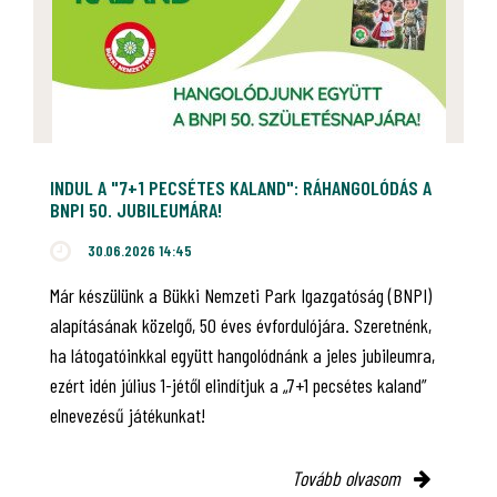
INDUL A "7+1 PECSÉTES KALAND": RÁHANGOLÓDÁS A
BNPI 50. JUBILEUMÁRA!
30.06.2026 14:45
Már készülünk a Bükki Nemzeti Park Igazgatóság (BNPI)
alapításának közelgő, 50 éves évfordulójára. Szeretnénk,
ha látogatóinkkal együtt hangolódnánk a jeles jubileumra,
ezért idén július 1-jétől elindítjuk a „7+1 pecsétes kaland”
elnevezésű játékunkat!
Tovább olvasom