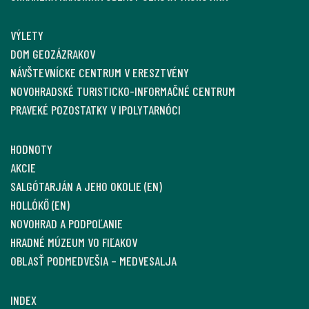
VÝLETY
DOM GEOZÁZRAKOV
NÁVŠTEVNÍCKE CENTRUM V ERESZTVÉNY
NOVOHRADSKÉ TURISTICKO-INFORMAČNÉ CENTRUM
PRAVEKÉ POZOSTATKY V IPOLYTARNÓCI
HODNOTY
AKCIE
SALGÓTARJÁN A JEHO OKOLIE (EN)
HOLLÓKŐ (EN)
NOVOHRAD A PODPOĽANIE
HRADNÉ MÚZEUM VO FIĽAKOV
OBLASŤ PODMEDVEŠIA – MEDVESALJA
INDEX