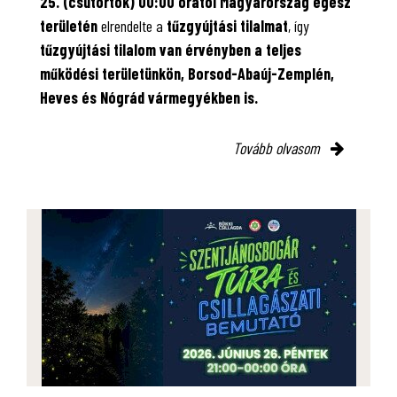
25. (csütörtök) 00:00 órától Magyarország egész
területén
elrendelte a
tűzgyújtási tilalmat
, így
tűzgyújtási tilalom van érvényben
a teljes
működési területünkön, Borsod-Abaúj-Zemplén,
Heves és Nógrád vármegyékben is.
Tovább olvasom