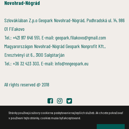
Novohrad-Nógrád
Szlovákiában Z.p.o Geopark Novohrad-Nógrád, Podhradská ul. 14, 986
01 Fiľakovo
Tel.: +421 917 646 551, E-mail: geopark.filakovo@gmail.com
Magyarországon Novohrad-Nógrád Geopark Nonprofit Kft.,
Eresztvényi út 6., 3100 Salgótarján
Tel.: +36 32 423 303, E-mail: info@nngeopark.eu
All rights reserved @ 2018
Stránky používajú súbory cookie na poskytovanie najlepších služieb. Ak chcete pokračovať
v používaní tejto stránky, cookies musia byť akceptované.