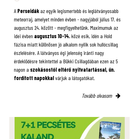
A
Perseidák
az egyik legismertebb és leglátványosabb
meteorraj, amelyet minden évben - nagyjából július 17. és
augusztus 24. között - megfigyelhetünk. Maximumuk az
idei évben
augusztus 10-14.
közé esik, idén a Hold
fázisa miatt különösen jó alkalom nyílik sok hullócsillag
észlelésére. A látványos égi jelenség iránti nagy
érdeklődésre tekintettel a Bükki Csillagdában ezen az 5
napon a
szokásostól eltérő nyitvatartással, ún.
fordított napokkal
várjuk a látogatókat.
Tovább olvasom