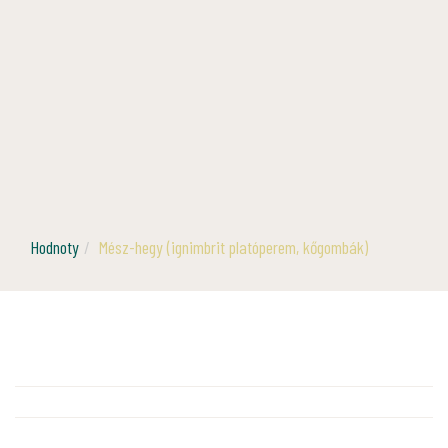
Hodnoty
Mész-hegy (ignimbrit platóperem, kőgombák)