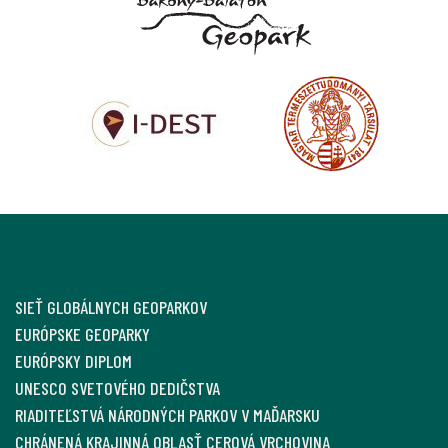
SIEŤ GLOBÁLNYCH GEOPARKOV
EURÓPSKE GEOPARKY
EURÓPSKY DIPLOM
UNESCO SVETOVÉHO DEDIČSTVA
RIADITEĽSTVÁ NÁRODNÝCH PARKOV V MAĎARSKU
CHRÁNENÁ KRAJINNÁ OBLASŤ CEROVÁ VRCHOVINA