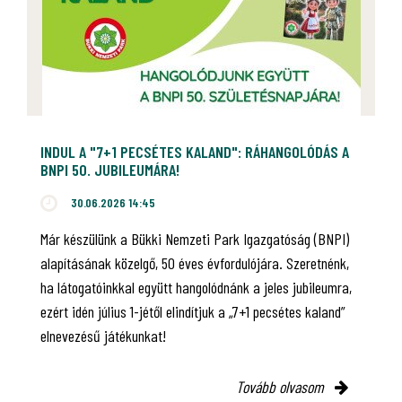
INDUL A "7+1 PECSÉTES KALAND": RÁHANGOLÓDÁS A
BNPI 50. JUBILEUMÁRA!
30.06.2026 14:45
Már készülünk a Bükki Nemzeti Park Igazgatóság (BNPI)
alapításának közelgő, 50 éves évfordulójára. Szeretnénk,
ha látogatóinkkal együtt hangolódnánk a jeles jubileumra,
ezért idén július 1-jétől elindítjuk a „7+1 pecsétes kaland”
elnevezésű játékunkat!
Tovább olvasom