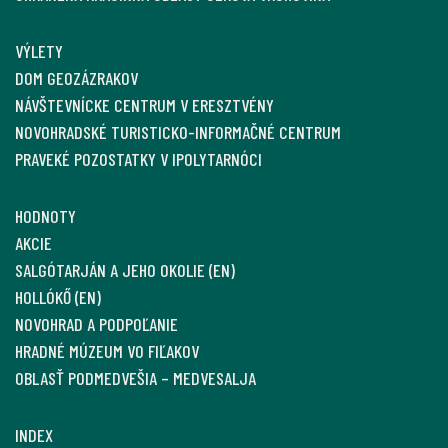
VÝLETY
DOM GEOZÁZRAKOV
NÁVŠTEVNÍCKE CENTRUM V ERESZTVÉNY
NOVOHRADSKÉ TURISTICKO-INFORMAČNÉ CENTRUM
PRAVEKÉ POZOSTATKY V IPOLYTARNÓCI
HODNOTY
AKCIE
SALGÓTARJÁN A JEHO OKOLIE (EN)
HOLLÓKŐ (EN)
NOVOHRAD A PODPOĽANIE
HRADNÉ MÚZEUM VO FIĽAKOV
OBLASŤ PODMEDVEŠIA – MEDVESALJA
INDEX