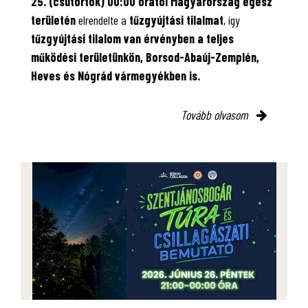
25. (csütörtök) 00:00 órától Magyarország egész
területén
elrendelte a
tűzgyújtási tilalmat
, így
tűzgyújtási tilalom van érvényben
a teljes
működési területünkön, Borsod-Abaúj-Zemplén,
Heves és Nógrád vármegyékben is.
Tovább olvasom