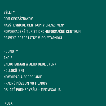
VÝLETY
DOM GEOZÁZRAKOV
NÁVŠTEVNÍCKE CENTRUM V ERESZTVÉNY
NOVOHRADSKÉ TURISTICKO-INFORMAČNÉ CENTRUM
PRAVEKÉ POZOSTATKY V IPOLYTARNÓCI
HODNOTY
AKCIE
SALGÓTARJÁN A JEHO OKOLIE (EN)
HOLLÓKŐ (EN)
NOVOHRAD A PODPOĽANIE
HRADNÉ MÚZEUM VO FIĽAKOV
OBLASŤ PODMEDVEŠIA – MEDVESALJA
INDEX