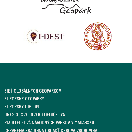
SIEŤ GLOBÁLNYCH GEOPARKOV
EURÓPSKE GEOPARKY
EURÓPSKY DIPLOM
UNESCO SVETOVÉHO DEDIČSTVA
RIADITEĽSTVÁ NÁRODNÝCH PARKOV V MAĎARSKU
CHRÁNENÁ KRAJINNÁ OBLASŤ CEROVÁ VRCHOVINA