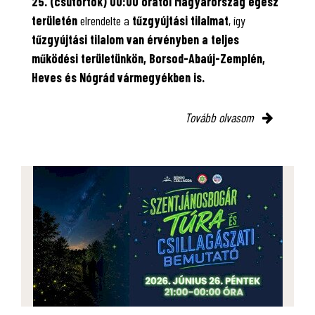
25. (csütörtök) 00:00 órától Magyarország egész
területén
elrendelte a
tűzgyújtási tilalmat
, így
tűzgyújtási tilalom van érvényben
a teljes
működési területünkön, Borsod-Abaúj-Zemplén,
Heves és Nógrád vármegyékben is.
Tovább olvasom