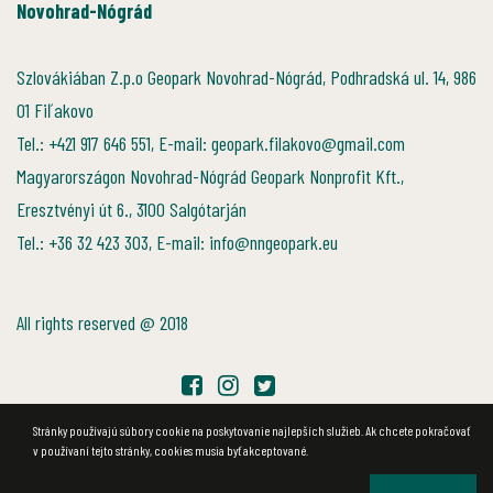
Novohrad-Nógrád
Szlovákiában Z.p.o Geopark Novohrad-Nógrád, Podhradská ul. 14, 986
01 Fiľakovo
Tel.: +421 917 646 551, E-mail: geopark.filakovo@gmail.com
Magyarországon Novohrad-Nógrád Geopark Nonprofit Kft.,
Eresztvényi út 6., 3100 Salgótarján
Tel.: +36 32 423 303, E-mail: info@nngeopark.eu
All rights reserved @ 2018
Stránky používajú súbory cookie na poskytovanie najlepších služieb. Ak chcete pokračovať
v používaní tejto stránky, cookies musia byť akceptované.