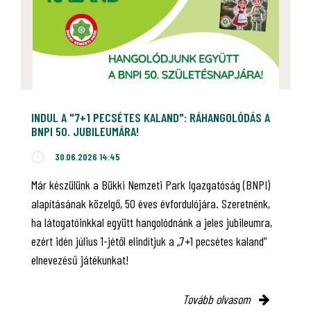
INDUL A "7+1 PECSÉTES KALAND": RÁHANGOLÓDÁS A
BNPI 50. JUBILEUMÁRA!
30.06.2026 14:45
Már készülünk a Bükki Nemzeti Park Igazgatóság (BNPI)
alapításának közelgő, 50 éves évfordulójára. Szeretnénk,
ha látogatóinkkal együtt hangolódnánk a jeles jubileumra,
ezért idén július 1-jétől elindítjuk a „7+1 pecsétes kaland”
elnevezésű játékunkat!
Tovább olvasom