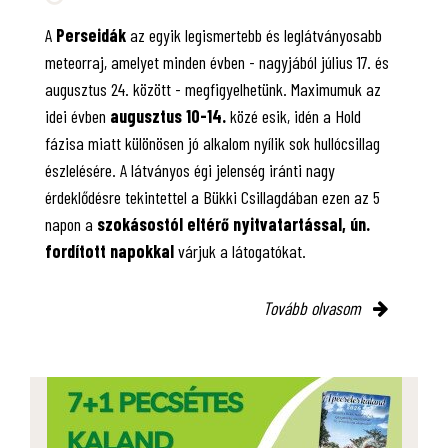
A
Perseidák
az egyik legismertebb és leglátványosabb
meteorraj, amelyet minden évben - nagyjából július 17. és
augusztus 24. között - megfigyelhetünk. Maximumuk az
idei évben
augusztus 10-14.
közé esik, idén a Hold
fázisa miatt különösen jó alkalom nyílik sok hullócsillag
észlelésére. A látványos égi jelenség iránti nagy
érdeklődésre tekintettel a Bükki Csillagdában ezen az 5
napon a
szokásostól eltérő nyitvatartással, ún.
fordított napokkal
várjuk a látogatókat.
Tovább olvasom