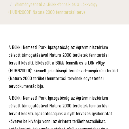
Véleményezhető a „Bükk-fennsík és a Lök-völgy
(HUBN20001” Natura 2000 fenntartási terve
A Bükki Nemzeti Park Igazgatóság az Agrárminisztérium
célzott támogatásával Natura 2000 területek fenntartási
terveit készíti. Elkészült a Bükk-fennsík és a Lök-völgy
(HUBN20001)” kiemelt jelentőségű természet-megőrzési terület
(Natura 2000 terület) fenntartási tervének egyeztetési
tervdokumentációja.
A Bükki Nemzeti Park Igazgatóság az Agrárminisztérium
célzott támogatásával Natura 2000 területek fenntartási
terveit készíti. Igazgatóságunk a nyílt tervezés gyakorlatát
követve be kívánja vonni az érintett területhasználókat,
hatóságokat, önkormányzatokat, civil szervezeteket és a