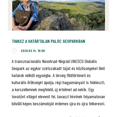
TAVASZ A HATÁRTALAN PALÓC GEOPARKBAN
2026.03.14. 10:06
A transznacionális Novohrad-Nógrád UNESCO Globális
Geopark az egykor szétszakadt tájat és közösségeket öleli
határok nélküli egységbe. A térség földtörténeti és
kulturális örökségét ápolja, régi hagyományait is feléleszti,
a korszellemnek megfelelő, új értelmet ad nekik. Egy
tovatűnt világot elevenít fel, tavaszi híreinek folyamatosan
bővülő képes beszámolóját érdemes újra és újra felkeresni.