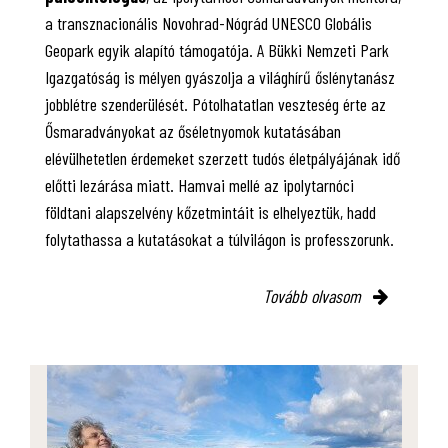
a transznacionális Novohrad-Nógrád UNESCO Globális
Geopark egyik alapító támogatója. A Bükki Nemzeti Park
Igazgatóság is mélyen gyászolja a világhírű őslénytanász
jobblétre szenderülését. Pótolhatatlan veszteség érte az
Ősmaradványokat az őséletnyomok kutatásában
elévülhetetlen érdemeket szerzett tudós életpályájának idő
előtti lezárása miatt. Hamvai mellé az ipolytarnóci
földtani alapszelvény kőzetmintáit is elhelyeztük, hadd
folytathassa a kutatásokat a túlvilágon is professzorunk.
Tovább olvasom