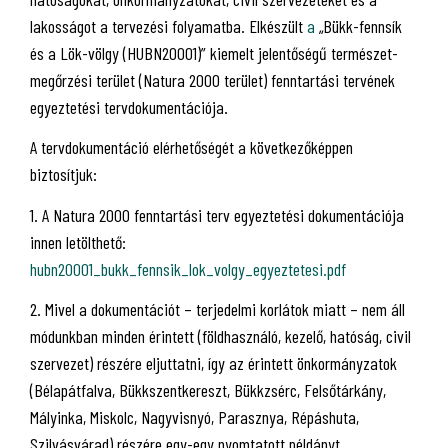
lakosságot a tervezési folyamatba. Elkészült
a
„Bükk-fennsík
és a Lök-völgy (HUBN20001)” kiemelt jelentőségű természet-
megőrzési terület (Natura 2000 terület) fenntartási tervének
egyeztetési tervdokumentációja.
A tervdokumentáció elérhetőségét a következőképpen
biztosítjuk:
1. A Natura 2000 fenntartási terv egyeztetési dokumentációja
innen letölthető:
hubn20001_bukk_fennsik_lok_volgy_egyeztetesi.pdf
2. Mivel a dokumentációt – terjedelmi korlátok miatt – nem áll
módunkban minden érintett (földhasználó, kezelő, hatóság, civil
szervezet) részére eljuttatni, így az érintett önkormányzatok
(Bélapátfalva, Bükkszentkereszt, Bükkzsérc, Felsőtárkány,
Mályinka, Miskolc, Nagyvisnyó, Parasznya, Répáshuta,
Szilvásvárad) részére egy-egy nyomtatott példányt