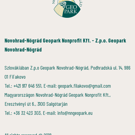
Novohrad-Nógrád Geopark Nonprofit Kft. - Z.p.o. Geopark
Novohrad-Nógrád
Szlovákiában Z.p.o Geopark Novohrad-Nógrád, Podhradská ul. 14, 986
01 Fiľakovo
Tel.: +421 917 646 551, E-mail: geopark.filakovo@gmail.com
Magyarországon Novohrad-Nógrád Geopark Nonprofit Kft.,
Eresztvényi út 6., 3100 Salgótarján
Tel.: +36 32 423 303, E-mail: info@nngeopark.eu
All rights reserved @ 2018