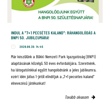
INDUL A "7+1 PECSÉTES KALAND": RÁHANGOLÓDÁS A
BNPI 50. JUBILEUMÁRA!
2026.06.30. 14:45
Már készülünk a Bükki Nemzeti Park Igazgatóság (BNPI)
alapításának közelgő, 50 éves évfordulójára. Szeretnénk,
ha látogatóinkkal együtt hangolódnánk a jeles jubileumra,
ezért idén július 1-jétől elindítjuk a „7+1 pecsétes kaland”
elnevezésű játékunkat!
Tovább olvasom