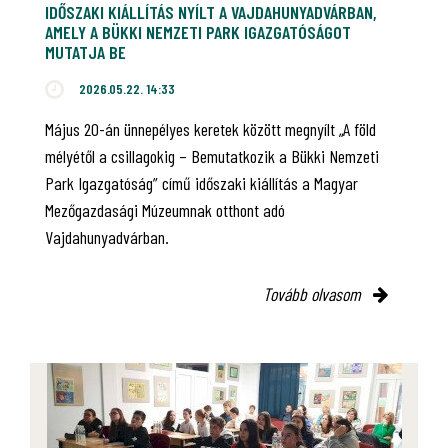
IDŐSZAKI KIÁLLÍTÁS NYÍLT A VAJDAHUNYADVÁRBAN,
AMELY A BÜKKI NEMZETI PARK IGAZGATÓSÁGOT
MUTATJA BE
2026.05.22. 14:33
Május 20-án ünnepélyes keretek között megnyílt „A föld
mélyétől a csillagokig – Bemutatkozik a Bükki Nemzeti
Park Igazgatóság” című időszaki kiállítás a Magyar
Mezőgazdasági Múzeumnak otthont adó
Vajdahunyadvárban.
Tovább olvasom