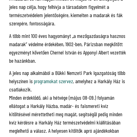
jeles nap célja, hogy felhívja a társadalom figyelmét a
természetvédelem jelentőségére, kiemelten a madarak és fák
szerepére, fontosságára.
A több mint 100 éves hagyományt „a mezőgazdaságra hasznos
madarak” védelme érdekében, 1902-ben, Párizsban megkötött
egyezményt követően Chernel István és Apponyi Albert vezették
be hazánkban.
A jeles nap alkalmából a Bükki Nemzeti Park Igazgatóság több
helyszínen is
programokat szervez
, amelyhez a Harkály Ház is
csatlakozik.
Minden érdeklődő, aki a hétvége (május 08-09.) folyamán
ellátogat a Harkály Házba, madár- és faismereti kvíz
kitöltésével mérettetheti meg magát, segítségül pedig minden
kvíz kérdésre a Harkály Ház természetvédelmi kiállításában
meglelhető a válasz. A helyesen kitöltők apró ajándékokban