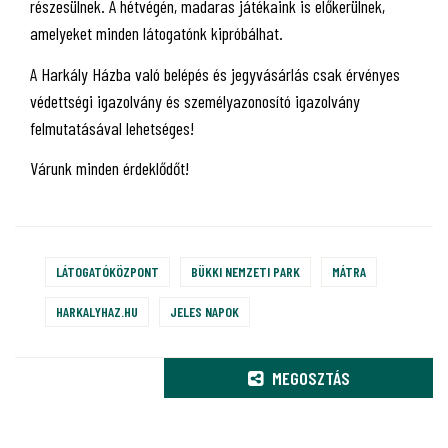
részesülnek. A hétvégén, madaras játékaink is előkerülnek,
amelyeket minden látogatónk kipróbálhat.
A Harkály Házba való belépés és jegyvásárlás csak érvényes
védettségi igazolvány és személyazonosító igazolvány
felmutatásával lehetséges!
Várunk minden érdeklődőt!
LÁTOGATÓKÖZPONT
BÜKKI NEMZETI PARK
MÁTRA
HARKALYHAZ.HU
JELES NAPOK
MEGOSZTÁS