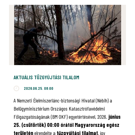
AKTUÁLIS TŰZGYÚJTÁSI TILALOM
2026.06.25. 08:00
A Nemzeti Élelmiszerlánc-biztonsági Hivatal (Nébih) a
Belügyminisztérium Országos Katasztrófavédelmi
Főigazgatóságának (BM OKF) egyetértésével, 2026.
június
25. (csütörtök) 00:00 órától Magyarország egész
területén
elrendelte a
tűzgyújtási tilalmat
, így