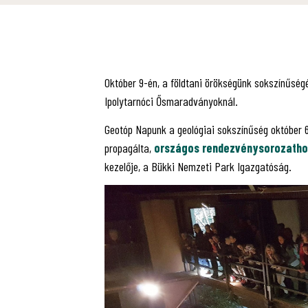
Október 9-én, a földtani örökségünk sokszínűsé
Ipolytarnóci Ősmaradványoknál.
Geotóp Napunk a geológiai sokszínűség október 
propagálta,
országos rendezvénysorozatho
kezelője, a Bükki Nemzeti Park Igazgatóság.