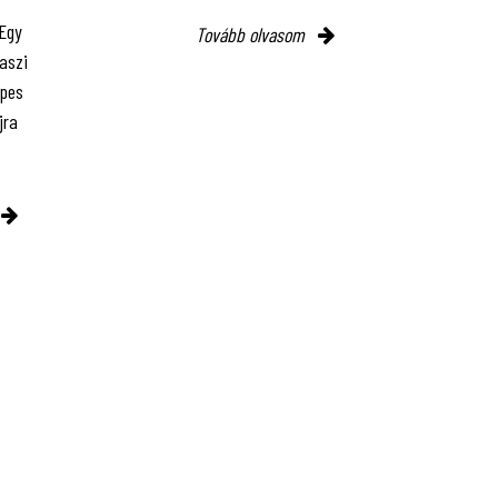
 Egy
Tovább olvasom
vaszi
épes
jra