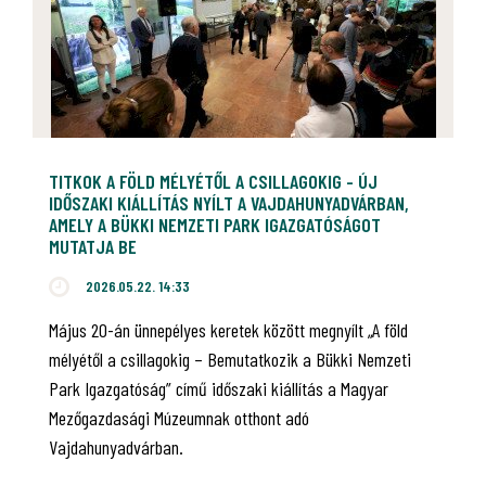
TITKOK A FÖLD MÉLYÉTŐL A CSILLAGOKIG - ÚJ
IDŐSZAKI KIÁLLÍTÁS NYÍLT A VAJDAHUNYADVÁRBAN,
AMELY A BÜKKI NEMZETI PARK IGAZGATÓSÁGOT
MUTATJA BE
2026.05.22. 14:33
Május 20-án ünnepélyes keretek között megnyílt „A föld
mélyétől a csillagokig – Bemutatkozik a Bükki Nemzeti
Park Igazgatóság” című időszaki kiállítás a Magyar
Mezőgazdasági Múzeumnak otthont adó
Vajdahunyadvárban.