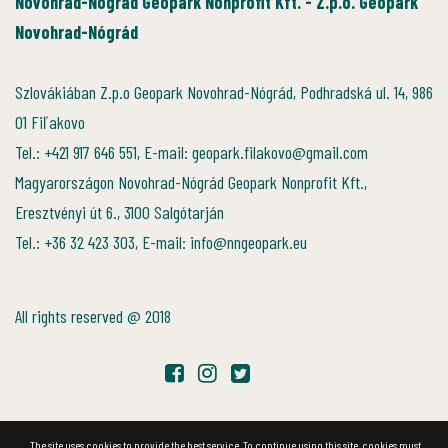
Novohrad-Nógrád Geopark Nonprofit Kft. - Z.p.o. Geopark
Novohrad-Nógrád
Szlovákiában Z.p.o Geopark Novohrad-Nógrád, Podhradská ul. 14, 986
01 Fiľakovo
Tel.: +421 917 646 551, E-mail: geopark.filakovo@gmail.com
Magyarországon Novohrad-Nógrád Geopark Nonprofit Kft.,
Eresztvényi út 6., 3100 Salgótarján
Tel.: +36 32 423 303, E-mail: info@nngeopark.eu
All rights reserved @ 2018
The site uses cookies to provide the best service. To continue using this site, cookies must