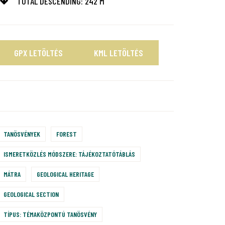
TOTAL DESCENDING: 242 M
GPX LETÖLTÉS
KML LETÖLTÉS
TANÖSVÉNYEK
FOREST
ISMERETKÖZLÉS MÓDSZERE: TÁJÉKOZTATÓTÁBLÁS
MÁTRA
GEOLOGICAL HERITAGE
GEOLOGICAL SECTION
TÍPUS: TÉMAKÖZPONTÚ TANÖSVÉNY