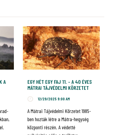
K A
EGY HÉT EGY FAJ 11. - A 40 ÉVES
MÁTRAI TÁJVÉDELMI KÖRZETET
ÜNNEPELJÜK
12/29/2025 9:00 AM
hrad-
A Mátrai Tájvédelmi Körzetet 1985-
kban,
ben hozták létre a Mátra-hegység
el.
központi részén. A védetté