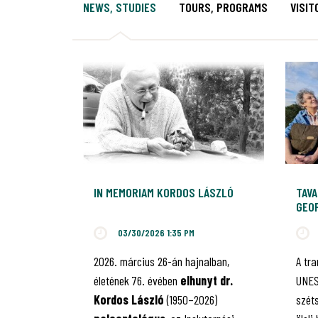
NEWS, STUDIES
TOURS, PROGRAMS
VISIT
IN MEMORIAM KORDOS LÁSZLÓ
TAVA
GEO
03/30/2026 1:35 PM
2026. március 26-án hajnalban,
A tr
életének 76. évében
elhunyt dr.
UNES
Kordos László
(1950–2026)
szét