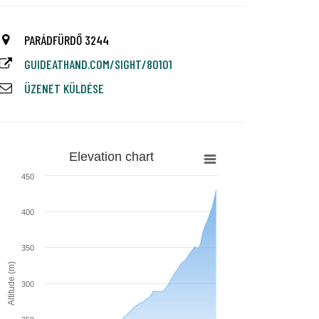
PARÁDFÜRDŐ 3244
GUIDEATHAND.COM/SIGHT/80101
ÜZENET KÜLDÉSE
Elevation chart
450
400
350
Altitude (m)
300