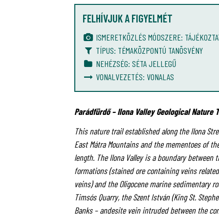
FELHÍVJUK A FIGYELMÉT
ISMERETKÖZLÉS MÓDSZERE: TÁJÉKOZTA
TÍPUS: TÉMAKÖZPONTÚ TANÖSVÉNY
NEHÉZSÉG: SÉTA JELLEGŰ
VONALVEZETÉS: VONALAS
Parádfürdő – Ilona Valley Geological Nature T
This nature trail established along the Ilona Str
East Mátra Mountains and the mementoes of the 
length. The Ilona Valley is a boundary between 
formations (stained ore containing veins relate
veins) and the Oligocene marine sedimentary roc
Timsós Quarry, the Szent István (King St. Stephen)
Banks – andesite vein intruded between the cont