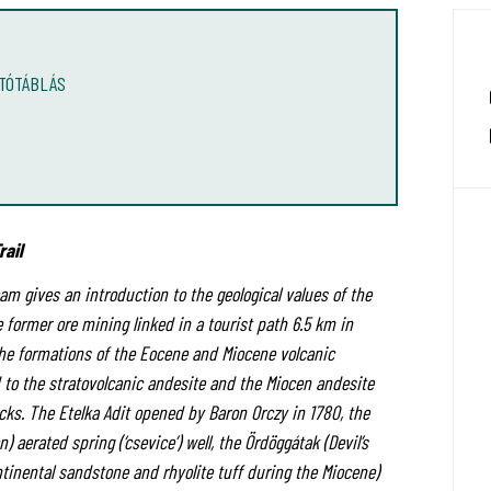
TÓTÁBLÁS
rail
eam gives an introduction to the geological values of the
former ore mining linked in a tourist path 6.5 km in
the formations of the Eocene and Miocene volcanic
d to the stratovolcanic andesite and the Miocen andesite
ks. The Etelka Adit opened by Baron Orczy in 1780, the
 aerated spring (‘csevice’) well, the Ördöggátak (Devil’s
inental sandstone and rhyolite tuff during the Miocene)