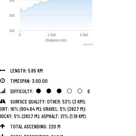
250
200
150
0
2 500
5 000
Distance (m)
qard.eu
LENGTH: 5.65 KM
TIMESPAN: 3:00:00
DIFFICULTY:
6
SURFACE QUALITY: OTHER: 53% (3 KM);
DIRT: 16% (904.64 M); GRAVEL: 5% (282.7 M);
ROCKY: 5% (282.7 M); ASPHALT: 21% (1.19 KM)
TOTAL ASCENDING: 220 M