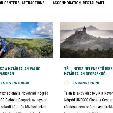
OR CENTERS, ATTRACTIONS
ACCOMMODATION, RESTAURANT
SZ A HATÁRTALAN PALÓC
TÉLI, MÉGIS MELENGETŐ HÍRE
PARKBAN
HATÁRTALAN GEOPARKBÓL
03/14/2026 10:06 AM
02/05/2026 1:12 PM
ansznacionális Novohrad-Nógrád
Télen is aktív élet folyik a Novo
CO Globális Geopark az egykor
Nógrád UNESCO Globális Geopar
szakadt tájat és közösségeket
ráadásul nem akármilyen hírekk