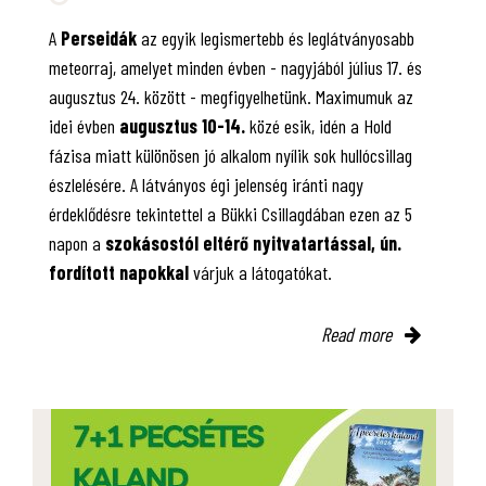
A
Perseidák
az egyik legismertebb és leglátványosabb
meteorraj, amelyet minden évben - nagyjából július 17. és
augusztus 24. között - megfigyelhetünk. Maximumuk az
idei évben
augusztus 10-14.
közé esik, idén a Hold
fázisa miatt különösen jó alkalom nyílik sok hullócsillag
észlelésére. A látványos égi jelenség iránti nagy
érdeklődésre tekintettel a Bükki Csillagdában ezen az 5
napon a
szokásostól eltérő nyitvatartással, ún.
fordított napokkal
várjuk a látogatókat.
Read more