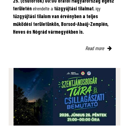
25. (csütörtök) 00:00 órától Magyarország egész
területén
elrendelte a
tűzgyújtási tilalmat
, így
tűzgyújtási tilalom van érvényben
a teljes
működési területünkön, Borsod-Abaúj-Zemplén,
Heves és Nógrád vármegyékben is.
Read more