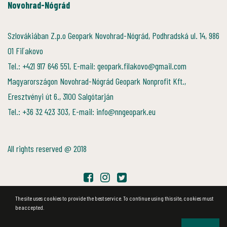
Novohrad-Nógrád
Szlovákiában Z.p.o Geopark Novohrad-Nógrád, Podhradská ul. 14, 986
01 Fiľakovo
Tel.: +421 917 646 551, E-mail: geopark.filakovo@gmail.com
Magyarországon Novohrad-Nógrád Geopark Nonprofit Kft.,
Eresztvényi út 6., 3100 Salgótarján
Tel.: +36 32 423 303, E-mail: info@nngeopark.eu
All rights reserved @ 2018
The site uses cookies to provide the best service. To continue using this site, cookies must
be accepted.