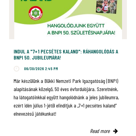
INDUL A "7+1 PECSÉTES KALAND": RÁHANGOLÓDÁS A
BNPI 50. JUBILEUMÁRA!
06/30/2026 2:45 PM
Már készülünk a Bükki Nemzeti Park Igazgatóság (BNPI)
alapításának közelgő, 50 éves évfordulójára. Szeretnénk,
ha látogatóinkkal együtt hangolódnánk a jeles jubileumra,
ezért idén július 1-jétől elindítjuk a „7+1 pecsétes kaland”
elnevezésű játékunkat!
Read more