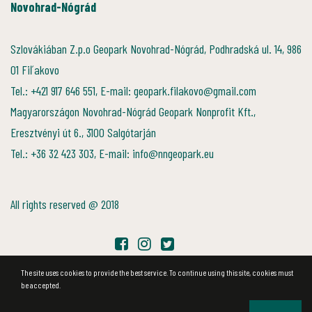
Novohrad-Nógrád
Szlovákiában Z.p.o Geopark Novohrad-Nógrád, Podhradská ul. 14, 986
01 Fiľakovo
Tel.: +421 917 646 551, E-mail: geopark.filakovo@gmail.com
Magyarországon Novohrad-Nógrád Geopark Nonprofit Kft.,
Eresztvényi út 6., 3100 Salgótarján
Tel.: +36 32 423 303, E-mail: info@nngeopark.eu
All rights reserved @ 2018
The site uses cookies to provide the best service. To continue using this site, cookies must
be accepted.