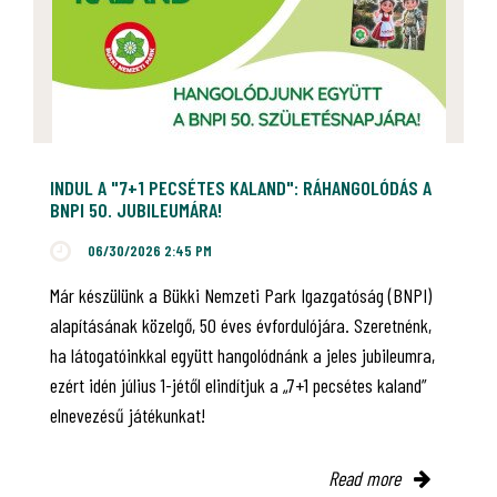
INDUL A "7+1 PECSÉTES KALAND": RÁHANGOLÓDÁS A
BNPI 50. JUBILEUMÁRA!
06/30/2026 2:45 PM
Már készülünk a Bükki Nemzeti Park Igazgatóság (BNPI)
alapításának közelgő, 50 éves évfordulójára. Szeretnénk,
ha látogatóinkkal együtt hangolódnánk a jeles jubileumra,
ezért idén július 1-jétől elindítjuk a „7+1 pecsétes kaland”
elnevezésű játékunkat!
Read more