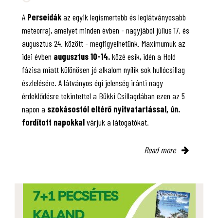
A
Perseidák
az egyik legismertebb és leglátványosabb
meteorraj, amelyet minden évben - nagyjából július 17. és
augusztus 24. között - megfigyelhetünk. Maximumuk az
idei évben
augusztus 10-14.
közé esik, idén a Hold
fázisa miatt különösen jó alkalom nyílik sok hullócsillag
észlelésére. A látványos égi jelenség iránti nagy
érdeklődésre tekintettel a Bükki Csillagdában ezen az 5
napon a
szokásostól eltérő nyitvatartással, ún.
fordított napokkal
várjuk a látogatókat.
Read more