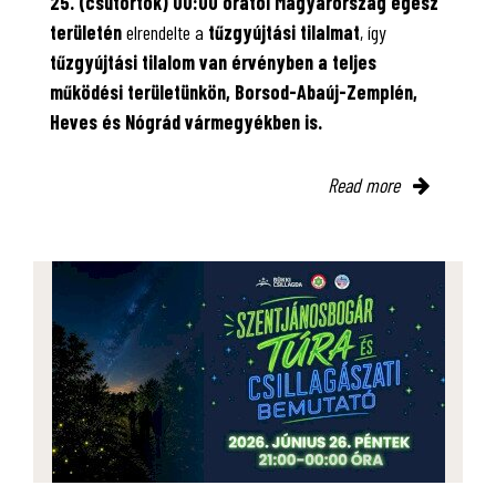
25. (csütörtök) 00:00 órától Magyarország egész
területén
elrendelte a
tűzgyújtási tilalmat
, így
tűzgyújtási tilalom van érvényben
a teljes
működési területünkön, Borsod-Abaúj-Zemplén,
Heves és Nógrád vármegyékben is.
Read more