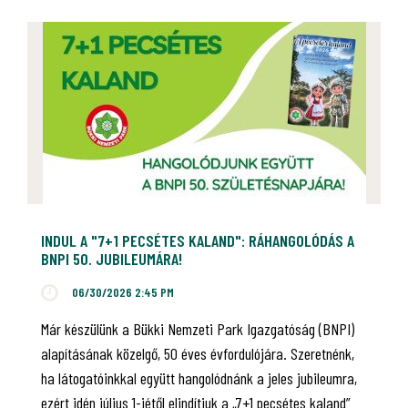
INDUL A "7+1 PECSÉTES KALAND": RÁHANGOLÓDÁS A
BNPI 50. JUBILEUMÁRA!
06/30/2026 2:45 PM
Már készülünk a Bükki Nemzeti Park Igazgatóság (BNPI)
alapításának közelgő, 50 éves évfordulójára. Szeretnénk,
ha látogatóinkkal együtt hangolódnánk a jeles jubileumra,
ezért idén július 1-jétől elindítjuk a „7+1 pecsétes kaland”