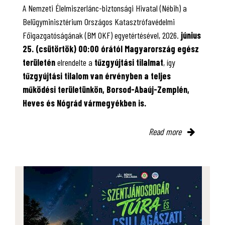
A Nemzeti Élelmiszerlánc-biztonsági Hivatal (Nébih) a
Belügyminisztérium Országos Katasztrófavédelmi
Főigazgatóságának (BM OKF) egyetértésével, 2026.
június
25. (csütörtök) 00:00 órától Magyarország egész
területén
elrendelte a
tűzgyújtási tilalmat
, így
tűzgyújtási tilalom van érvényben
a teljes
működési területünkön, Borsod-Abaúj-Zemplén,
Heves és Nógrád vármegyékben is.
Read more