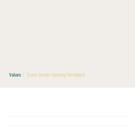
Values
Szent István-barlang (térképen)