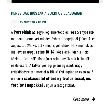
PERSEIDÁK IDŐSZAK A BÜKKI CSILLAGDÁBAN
07/20/2026 2:00 PM
A
Perseidák
az egyik legismertebb és leglátványosabb
meteorraj, amelyet minden évben - nagyjából július 17. és
augusztus 24. között - megfigyelhetünk. Maximumuk az
idei évben
augusztus 10-14.
közé esik, idén a Hold
fázisa miatt különösen jó alkalom nyílik sok hullócsillag
észlelésére. A látványos égi jelenség iránti nagy
érdeklődésre tekintettel a Bükki Csillagdában ezen az 5
napon a
szokásostól eltérő nyitvatartással, ún.
fordított napokkal
várjuk a látogatókat.
Read more