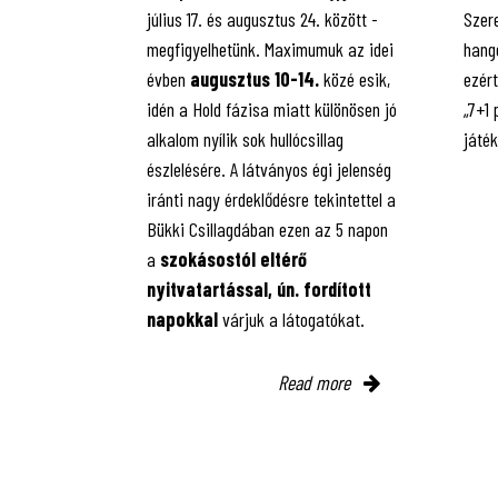
július 17. és augusztus 24. között -
Szere
megfigyelhetünk. Maximumuk az idei
hango
évben
augusztus 10-14.
közé esik,
ezért
idén a Hold fázisa miatt különösen jó
„7+1
alkalom nyílik sok hullócsillag
játé
észlelésére. A látványos égi jelenség
iránti nagy érdeklődésre tekintettel a
Bükki Csillagdában ezen az 5 napon
a
szokásostól eltérő
nyitvatartással, ún. fordított
napokkal
várjuk a látogatókat.
Read more