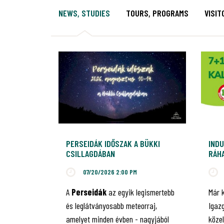
NEWS, STUDIES
TOURS, PROGRAMS
VISIT
PERSEIDÁK IDŐSZAK A BÜKKI
INDU
CSILLAGDÁBAN
RÁHA
JUB
07/20/2026 2:00 PM
A
Perseidák
az egyik legismertebb
Már 
és leglátványosabb meteorraj,
Igaz
amelyet minden évben - nagyjából
közel