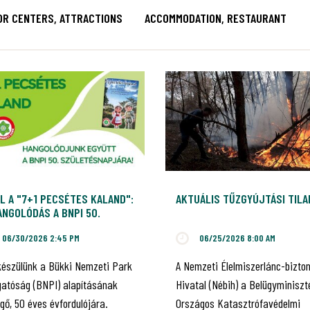
OR CENTERS, ATTRACTIONS
ACCOMMODATION, RESTAURANT
L A "7+1 PECSÉTES KALAND":
AKTUÁLIS TŰZGYÚJTÁSI TIL
NGOLÓDÁS A BNPI 50.
ILEUMÁRA!
06/30/2026 2:45 PM
06/25/2026 8:00 AM
készülünk a Bükki Nemzeti Park
A Nemzeti Élelmiszerlánc-bizto
gatóság (BNPI) alapításának
Hivatal (Nébih) a Belügyminiszt
gő, 50 éves évfordulójára.
Országos Katasztrófavédelmi