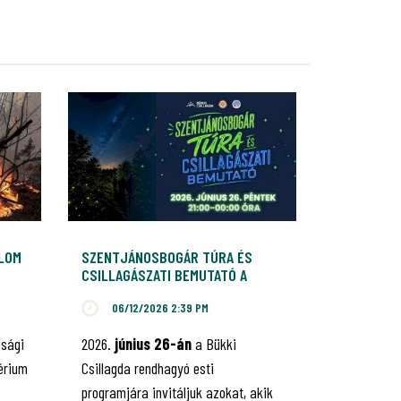
ALOM
SZENTJÁNOSBOGÁR TÚRA ÉS
CSILLAGÁSZATI BEMUTATÓ A
BÜKKI CSILLAGDÁBAN
06/12/2026 2:39 PM
nsági
2026.
június 26-án
a Bükki
érium
Csillagda rendhagyó esti
programjára invitáljuk azokat, akik