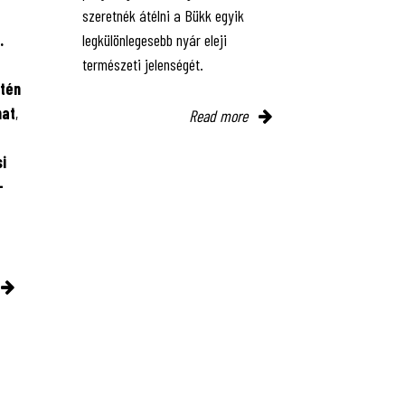
szeretnék átélni a Bükk egyik
.
legkülönlegesebb nyár eleji
természeti jelenségét.
tén
mat
,
Read more
i
-