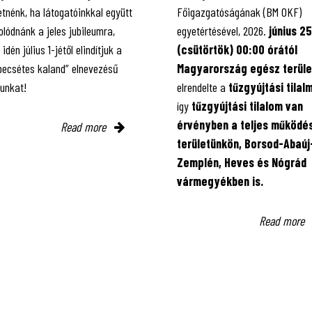
tnénk, ha látogatóinkkal együtt
Főigazgatóságának (BM OKF)
lódnánk a jeles jubileumra,
egyetértésével, 2026.
június 25
 idén július 1-jétől elindítjuk a
(csütörtök) 00:00 órától
 pecsétes kaland” elnevezésű
Magyarország egész terüle
kunkat!
elrendelte a
tűzgyújtási tilal
így
tűzgyújtási tilalom van
érvényben
a teljes működés
Read more
területünkön, Borsod-Abaúj
Zemplén, Heves és Nógrád
vármegyékben is.
Read more