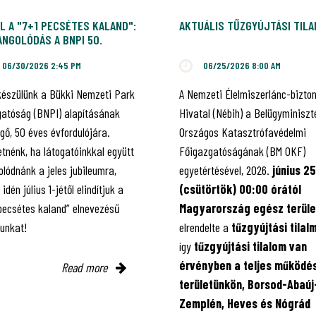
L A "7+1 PECSÉTES KALAND":
AKTUÁLIS TŰZGYÚJTÁSI TIL
NGOLÓDÁS A BNPI 50.
ILEUMÁRA!
06/30/2026 2:45 PM
06/25/2026 8:00 AM
készülünk a Bükki Nemzeti Park
A Nemzeti Élelmiszerlánc-bizto
gatóság (BNPI) alapításának
Hivatal (Nébih) a Belügyminiszt
gő, 50 éves évfordulójára.
Országos Katasztrófavédelmi
tnénk, ha látogatóinkkal együtt
Főigazgatóságának (BM OKF)
lódnánk a jeles jubileumra,
egyetértésével, 2026.
június 25
 idén július 1-jétől elindítjuk a
(csütörtök) 00:00 órától
 pecsétes kaland” elnevezésű
Magyarország egész terüle
kunkat!
elrendelte a
tűzgyújtási tilal
így
tűzgyújtási tilalom van
érvényben
a teljes működés
Read more
területünkön, Borsod-Abaúj
Zemplén, Heves és Nógrád