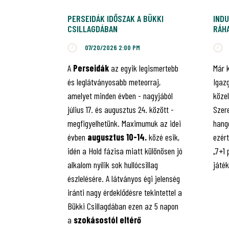
PERSEIDÁK IDŐSZAK A BÜKKI
INDU
CSILLAGDÁBAN
RÁHA
JUB
07/20/2026 2:00 PM
A
Perseidák
az egyik legismertebb
Már 
és leglátványosabb meteorraj,
Igaz
amelyet minden évben - nagyjából
közel
július 17. és augusztus 24. között -
Szere
megfigyelhetünk. Maximumuk az idei
hango
évben
augusztus 10-14.
közé esik,
ezért
idén a Hold fázisa miatt különösen jó
„7+1
alkalom nyílik sok hullócsillag
játé
észlelésére. A látványos égi jelenség
iránti nagy érdeklődésre tekintettel a
Bükki Csillagdában ezen az 5 napon
a
szokásostól eltérő