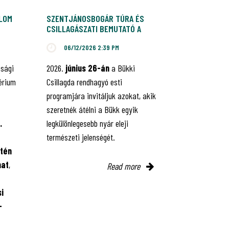
ALOM
SZENTJÁNOSBOGÁR TÚRA ÉS
CSILLAGÁSZATI BEMUTATÓ A
BÜKKI CSILLAGDÁBAN
06/12/2026 2:39 PM
nsági
2026.
június 26-án
a Bükki
érium
Csillagda rendhagyó esti
programjára invitáljuk azokat, akik
szeretnék átélni a Bükk egyik
.
legkülönlegesebb nyár eleji
természeti jelenségét.
tén
mat
,
Read more
i
-