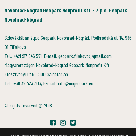
Novohrad-Nógrád Geopark Nonprofit Kft. - Z.p.o. Geopark
Novohrad-Nógrád
Szlovákiában Z.p.o Geopark Novohrad-Nógrád, Podhradská ul. 14, 986
01 Fiľakovo
Tel.: +421 917 646 551, E-mail: geopark.filakovo@gmail.com
Magyarországon Novohrad-Nógrád Geopark Nonprofit Kft.,
Eresztvényi út 6., 3100 Salgótarján
Tel.: +36 32 423 303, E-mail: info@nngeopark.eu
All rights reserved @ 2018
The site uses cookies to provide the best service. To continue using this site, cookies must