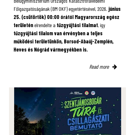
Belügyminisztérium Országos Katasztrófavédelmi
Főigazgatóságának (BM OKF) egyetértésével, 2026.
június
25. (csütörtök) 00:00 órától Magyarország egész
területén
elrendelte a
tűzgyújtási tilalmat
, így
tűzgyújtási tilalom van érvényben
a teljes
működési területünkön, Borsod-Abaúj-Zemplén,
Heves és Nógrád vármegyékben is.
Read more