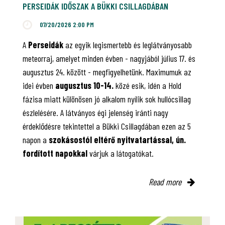
PERSEIDÁK IDŐSZAK A BÜKKI CSILLAGDÁBAN
07/20/2026 2:00 PM
A
Perseidák
az egyik legismertebb és leglátványosabb
meteorraj, amelyet minden évben - nagyjából július 17. és
augusztus 24. között - megfigyelhetünk. Maximumuk az
idei évben
augusztus 10-14.
közé esik, idén a Hold
fázisa miatt különösen jó alkalom nyílik sok hullócsillag
észlelésére. A látványos égi jelenség iránti nagy
érdeklődésre tekintettel a Bükki Csillagdában ezen az 5
napon a
szokásostól eltérő nyitvatartással, ún.
fordított napokkal
várjuk a látogatókat.
Read more