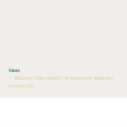
Values
Bükkzsérc, Patkó-sziklák (J-49 alapszelvény: Bükkzsérci
Formáció bJ3)