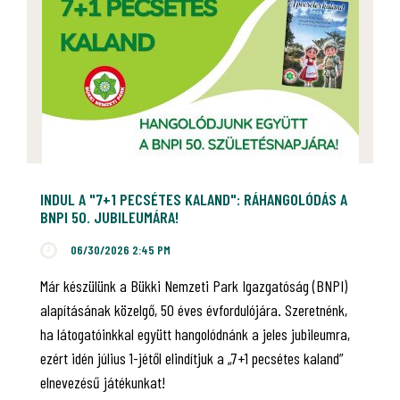
INDUL A "7+1 PECSÉTES KALAND": RÁHANGOLÓDÁS A
BNPI 50. JUBILEUMÁRA!
06/30/2026 2:45 PM
Már készülünk a Bükki Nemzeti Park Igazgatóság (BNPI)
alapításának közelgő, 50 éves évfordulójára. Szeretnénk,
ha látogatóinkkal együtt hangolódnánk a jeles jubileumra,
ezért idén július 1-jétől elindítjuk a „7+1 pecsétes kaland”
elnevezésű játékunkat!