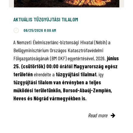
AKTUÁLIS TŰZGYÚJTÁSI TILALOM
06/25/2026 8:00 AM
A Nemzeti Élelmiszerlánc-biztonsági Hivatal (Nébih) a
Belügyminisztérium Országos Katasztrófavédelmi
Főigazgatóságának (BM OKF) egyetértésével, 2026.
június
25. (csütörtök) 00:00 órától Magyarország egész
területén
elrendelte a
tűzgyújtási tilalmat
, így
tűzgyújtási tilalom van érvényben
a teljes
működési területünkön, Borsod-Abaúj-Zemplén,
Heves és Nógrád vármegyékben is.
Read more