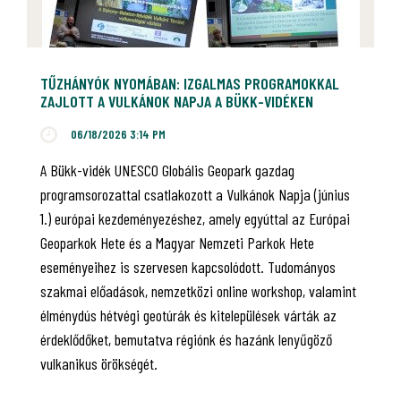
TŰZHÁNYÓK NYOMÁBAN: IZGALMAS PROGRAMOKKAL
ZAJLOTT A VULKÁNOK NAPJA A BÜKK-VIDÉKEN
06/18/2026 3:14 PM
A Bükk-vidék UNESCO Globális Geopark gazdag
programsorozattal csatlakozott a Vulkánok Napja (június
1.) európai kezdeményezéshez, amely egyúttal az Európai
Geoparkok Hete és a Magyar Nemzeti Parkok Hete
eseményeihez is szervesen kapcsolódott. Tudományos
szakmai előadások, nemzetközi online workshop, valamint
élménydús hétvégi geotúrák és kitelepülések várták az
érdeklődőket, bemutatva régiónk és hazánk lenyűgöző
vulkanikus örökségét.