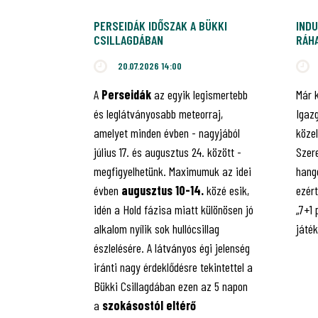
PERSEIDÁK IDŐSZAK A BÜKKI
INDU
CSILLAGDÁBAN
RÁHA
JUB
20.07.2026 14:00
A
Perseidák
az egyik legismertebb
Már 
és leglátványosabb meteorraj,
Igaz
amelyet minden évben - nagyjából
közel
július 17. és augusztus 24. között -
Szere
megfigyelhetünk. Maximumuk az idei
hango
évben
augusztus 10-14.
közé esik,
ezért
idén a Hold fázisa miatt különösen jó
„7+1
alkalom nyílik sok hullócsillag
játé
észlelésére. A látványos égi jelenség
iránti nagy érdeklődésre tekintettel a
Bükki Csillagdában ezen az 5 napon
a
szokásostól eltérő