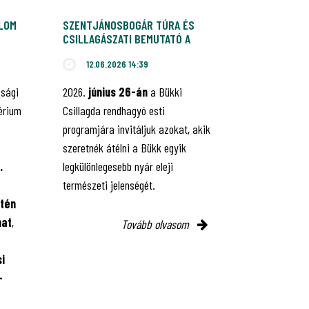
ALOM
SZENTJÁNOSBOGÁR TÚRA ÉS
CSILLAGÁSZATI BEMUTATÓ A
BÜKKI CSILLAGDÁBAN
12.06.2026 14:39
nsági
2026.
június 26-án
a Bükki
érium
Csillagda rendhagyó esti
programjára invitáljuk azokat, akik
szeretnék átélni a Bükk egyik
.
legkülönlegesebb nyár eleji
természeti jelenségét.
tén
mat
,
Tovább olvasom
i
-