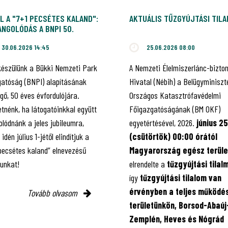
L A "7+1 PECSÉTES KALAND":
AKTUÁLIS TŰZGYÚJTÁSI TIL
NGOLÓDÁS A BNPI 50.
ILEUMÁRA!
30.06.2026 14:45
25.06.2026 08:00
készülünk a Bükki Nemzeti Park
A Nemzeti Élelmiszerlánc-bizto
gatóság (BNPI) alapításának
Hivatal (Nébih) a Belügyminiszt
gő, 50 éves évfordulójára.
Országos Katasztrófavédelmi
tnénk, ha látogatóinkkal együtt
Főigazgatóságának (BM OKF)
lódnánk a jeles jubileumra,
egyetértésével, 2026.
június 25
 idén július 1-jétől elindítjuk a
(csütörtök) 00:00 órától
 pecsétes kaland” elnevezésű
Magyarország egész terüle
kunkat!
elrendelte a
tűzgyújtási tilal
így
tűzgyújtási tilalom van
érvényben
a teljes működés
Tovább olvasom
területünkön, Borsod-Abaúj
Zemplén, Heves és Nógrád