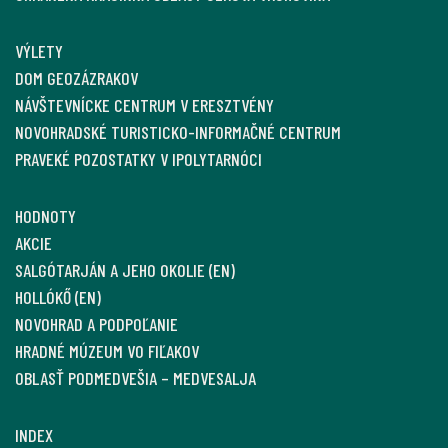
VÝLETY
DOM GEOZÁZRAKOV
NÁVŠTEVNÍCKE CENTRUM V ERESZTVÉNY
NOVOHRADSKÉ TURISTICKO-INFORMAČNÉ CENTRUM
PRAVEKÉ POZOSTATKY V IPOLYTARNÓCI
HODNOTY
AKCIE
SALGÓTARJÁN A JEHO OKOLIE (EN)
HOLLÓKŐ (EN)
NOVOHRAD A PODPOĽANIE
HRADNÉ MÚZEUM VO FIĽAKOV
OBLASŤ PODMEDVEŠIA – MEDVESALJA
INDEX