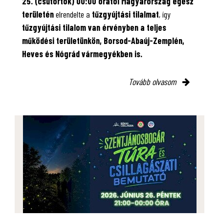
25. (csütörtök) 00:00 órától Magyarország egész
területén
elrendelte a
tűzgyújtási tilalmat
, így
tűzgyújtási tilalom van érvényben
a teljes
működési területünkön, Borsod-Abaúj-Zemplén,
Heves és Nógrád vármegyékben is.
Tovább olvasom