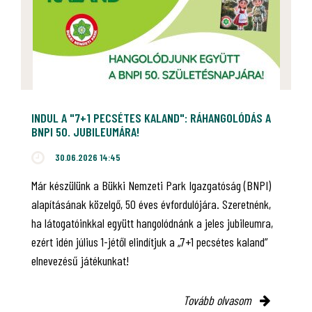
INDUL A "7+1 PECSÉTES KALAND": RÁHANGOLÓDÁS A
BNPI 50. JUBILEUMÁRA!
30.06.2026 14:45
Már készülünk a Bükki Nemzeti Park Igazgatóság (BNPI)
alapításának közelgő, 50 éves évfordulójára. Szeretnénk,
ha látogatóinkkal együtt hangolódnánk a jeles jubileumra,
ezért idén július 1-jétől elindítjuk a „7+1 pecsétes kaland”
elnevezésű játékunkat!
Tovább olvasom