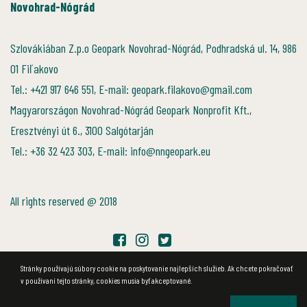
Novohrad-Nógrád
Szlovákiában Z.p.o Geopark Novohrad-Nógrád, Podhradská ul. 14, 986
01 Fiľakovo
Tel.: +421 917 646 551, E-mail: geopark.filakovo@gmail.com
Magyarországon Novohrad-Nógrád Geopark Nonprofit Kft.,
Eresztvényi út 6., 3100 Salgótarján
Tel.: +36 32 423 303, E-mail: info@nngeopark.eu
All rights reserved @ 2018
Stránky používajú súbory cookie na poskytovanie najlepších služieb. Ak chcete pokračovať
v používaní tejto stránky, cookies musia byť akceptované.