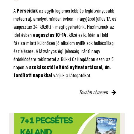
A
Perseidák
az egyik legismertebb és leglátványosabb
meteorraj, amelyet minden évben - nagyjából július 17. és
augusztus 24. között - megfigyelhetünk. Maximumuk az
idei évben
augusztus 10-14.
közé esik, idén a Hold
fázisa miatt különösen jó alkalom nyílik sok hullócsillag
észlelésére. A látványos égi jelenség iránti nagy
érdeklődésre tekintettel a Bükki Csillagdában ezen az 5
napon a
szokásostól eltérő nyitvatartással, ún.
fordított napokkal
várjuk a látogatókat.
Tovább olvasom