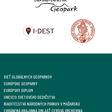
SIEŤ GLOBÁLNYCH GEOPARKOV
EURÓPSKE GEOPARKY
EURÓPSKY DIPLOM
UNESCO SVETOVÉHO DEDIČSTVA
RIADITEĽSTVÁ NÁRODNÝCH PARKOV V MAĎARSKU
CHRÁNENÁ KRAJINNÁ OBLASŤ CEROVÁ VRCHOVINA