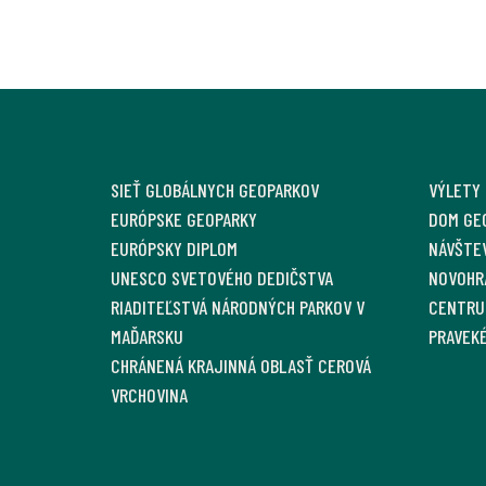
SIEŤ GLOBÁLNYCH GEOPARKOV
VÝLETY
EURÓPSKE GEOPARKY
DOM GE
EURÓPSKY DIPLOM
NÁVŠTE
UNESCO SVETOVÉHO DEDIČSTVA
NOVOHR
RIADITEĽSTVÁ NÁRODNÝCH PARKOV V
CENTRU
MAĎARSKU
PRAVEKÉ
CHRÁNENÁ KRAJINNÁ OBLASŤ CEROVÁ
VRCHOVINA