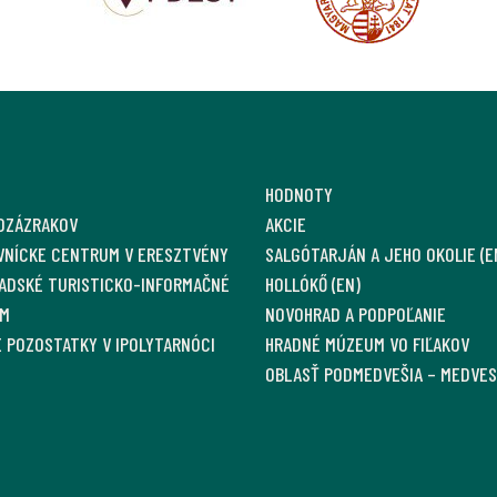
HODNOTY
OZÁZRAKOV
AKCIE
VNÍCKE CENTRUM V ERESZTVÉNY
SALGÓTARJÁN A JEHO OKOLIE (E
ADSKÉ TURISTICKO-INFORMAČNÉ
HOLLÓKŐ (EN)
M
NOVOHRAD A PODPOĽANIE
 POZOSTATKY V IPOLYTARNÓCI
HRADNÉ MÚZEUM VO FIĽAKOV
OBLASŤ PODMEDVEŠIA – MEDVE