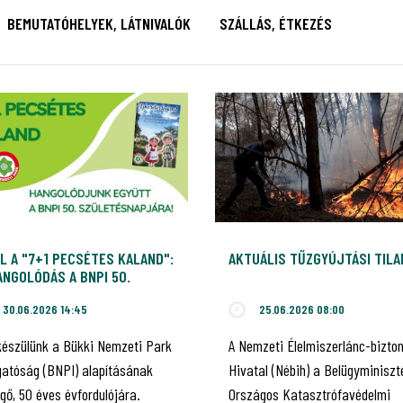
BEMUTATÓHELYEK, LÁTNIVALÓK
SZÁLLÁS, ÉTKEZÉS
L A "7+1 PECSÉTES KALAND":
AKTUÁLIS TŰZGYÚJTÁSI TIL
NGOLÓDÁS A BNPI 50.
ILEUMÁRA!
30.06.2026 14:45
25.06.2026 08:00
készülünk a Bükki Nemzeti Park
A Nemzeti Élelmiszerlánc-bizto
gatóság (BNPI) alapításának
Hivatal (Nébih) a Belügyminiszt
gő, 50 éves évfordulójára.
Országos Katasztrófavédelmi