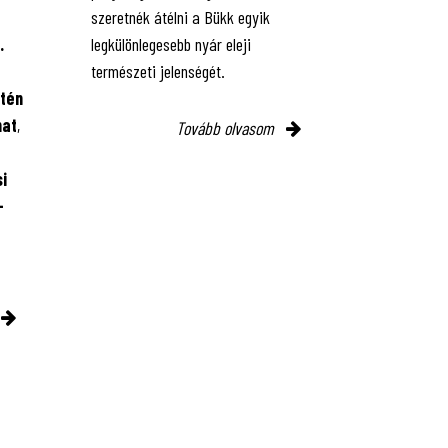
szeretnék átélni a Bükk egyik
.
legkülönlegesebb nyár eleji
természeti jelenségét.
tén
mat
,
Tovább olvasom
i
-