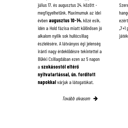
július 17. és augusztus 24. között -
Szere
megfigyelhetünk. Maximumuk az idei
hango
évben
augusztus 10-14.
közé esik,
ezért
idén a Hold fázisa miatt különösen jó
„7+1
alkalom nyílik sok hullócsillag
játé
észlelésére. A látványos égi jelenség
iránti nagy érdeklődésre tekintettel a
Bükki Csillagdában ezen az 5 napon
a
szokásostól eltérő
nyitvatartással, ún. fordított
napokkal
várjuk a látogatókat.
Tovább olvasom