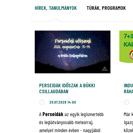
HÍREK, TANULMÁNYOK
TÚRÁK, PROGRAMOK
PERSEIDÁK IDŐSZAK A BÜKKI
INDU
CSILLAGDÁBAN
RÁHA
JUB
20.07.2026 14:00
A
Perseidák
az egyik legismertebb
Már 
és leglátványosabb meteorraj,
Igaz
amelyet minden évben - nagyjából
közel