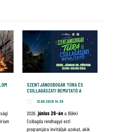
ALOM
SZENTJÁNOSBOGÁR TÚRA ÉS
CSILLAGÁSZATI BEMUTATÓ A
BÜKKI CSILLAGDÁBAN
12.06.2026 14:39
nsági
2026.
június 26-án
a Bükki
érium
Csillagda rendhagyó esti
programjára invitáljuk azokat, akik