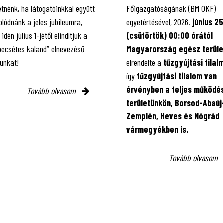
tnénk, ha látogatóinkkal együtt
Főigazgatóságának (BM OKF)
lódnánk a jeles jubileumra,
egyetértésével, 2026.
június 25
 idén július 1-jétől elindítjuk a
(csütörtök) 00:00 órától
 pecsétes kaland” elnevezésű
Magyarország egész terüle
kunkat!
elrendelte a
tűzgyújtási tilal
így
tűzgyújtási tilalom van
érvényben
a teljes működés
Tovább olvasom
területünkön, Borsod-Abaúj
Zemplén, Heves és Nógrád
vármegyékben is.
Tovább olvasom