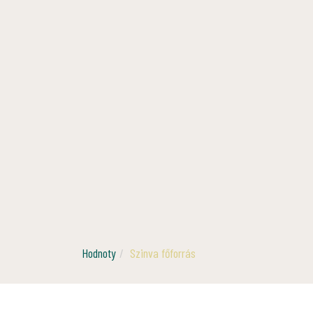
Hodnoty
Szinva főforrás