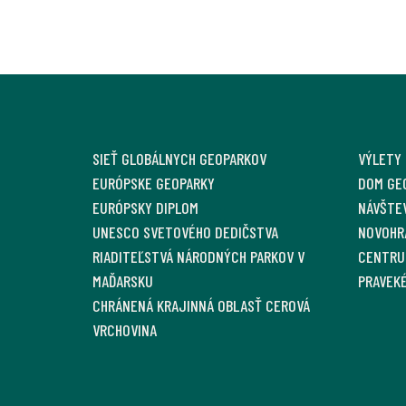
SIEŤ GLOBÁLNYCH GEOPARKOV
VÝLETY
EURÓPSKE GEOPARKY
DOM GE
EURÓPSKY DIPLOM
NÁVŠTE
UNESCO SVETOVÉHO DEDIČSTVA
NOVOHR
RIADITEĽSTVÁ NÁRODNÝCH PARKOV V
CENTRU
MAĎARSKU
PRAVEKÉ
CHRÁNENÁ KRAJINNÁ OBLASŤ CEROVÁ
VRCHOVINA