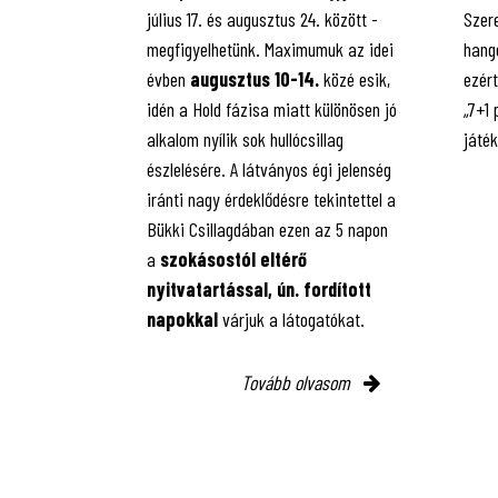
július 17. és augusztus 24. között -
Szere
megfigyelhetünk. Maximumuk az idei
hango
évben
augusztus 10-14.
közé esik,
ezért
idén a Hold fázisa miatt különösen jó
„7+1
alkalom nyílik sok hullócsillag
játé
észlelésére. A látványos égi jelenség
iránti nagy érdeklődésre tekintettel a
Bükki Csillagdában ezen az 5 napon
a
szokásostól eltérő
nyitvatartással, ún. fordított
napokkal
várjuk a látogatókat.
Tovább olvasom