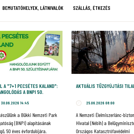
BEMUTATÓHELYEK, LÁTNIVALÓK
SZÁLLÁS, ÉTKEZÉS
L A "7+1 PECSÉTES KALAND":
AKTUÁLIS TŰZGYÚJTÁSI TIL
NGOLÓDÁS A BNPI 50.
ILEUMÁRA!
30.06.2026 14:45
25.06.2026 08:00
készülünk a Bükki Nemzeti Park
A Nemzeti Élelmiszerlánc-bizto
gatóság (BNPI) alapításának
Hivatal (Nébih) a Belügyminiszt
gő, 50 éves évfordulójára.
Országos Katasztrófavédelmi