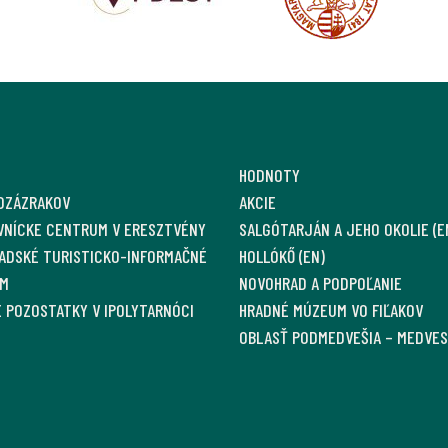
HODNOTY
OZÁZRAKOV
AKCIE
VNÍCKE CENTRUM V ERESZTVÉNY
SALGÓTARJÁN A JEHO OKOLIE (E
ADSKÉ TURISTICKO-INFORMAČNÉ
HOLLÓKŐ (EN)
M
NOVOHRAD A PODPOĽANIE
 POZOSTATKY V IPOLYTARNÓCI
HRADNÉ MÚZEUM VO FIĽAKOV
OBLASŤ PODMEDVEŠIA – MEDVE