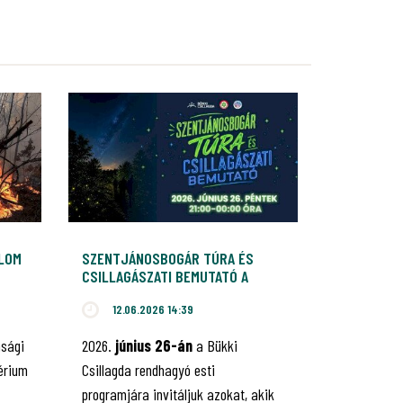
ALOM
SZENTJÁNOSBOGÁR TÚRA ÉS
CSILLAGÁSZATI BEMUTATÓ A
BÜKKI CSILLAGDÁBAN
12.06.2026 14:39
nsági
2026.
június 26-án
a Bükki
érium
Csillagda rendhagyó esti
programjára invitáljuk azokat, akik