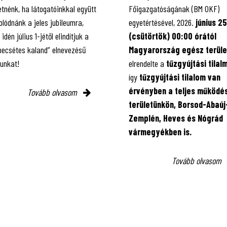
tnénk, ha látogatóinkkal együtt
Főigazgatóságának (BM OKF)
lódnánk a jeles jubileumra,
egyetértésével, 2026.
június 25
 idén július 1-jétől elindítjuk a
(csütörtök) 00:00 órától
 pecsétes kaland” elnevezésű
Magyarország egész terüle
kunkat!
elrendelte a
tűzgyújtási tilal
így
tűzgyújtási tilalom van
érvényben
a teljes működés
Tovább olvasom
területünkön, Borsod-Abaúj
Zemplén, Heves és Nógrád
vármegyékben is.
Tovább olvasom