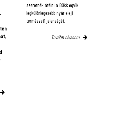
szeretnék átélni a Bükk egyik
.
legkülönlegesebb nyár eleji
természeti jelenségét.
tén
mat
,
Tovább olvasom
i
-