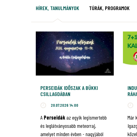
HÍREK, TANULMÁNYOK
TÚRÁK, PROGRAMOK
PERSEIDÁK IDŐSZAK A BÜKKI
INDU
CSILLAGDÁBAN
RÁHA
JUB
20.07.2026 14:00
A
Perseidák
az egyik legismertebb
Már 
és leglátványosabb meteorraj,
Igaz
amelyet minden évben - nagyjából
közel