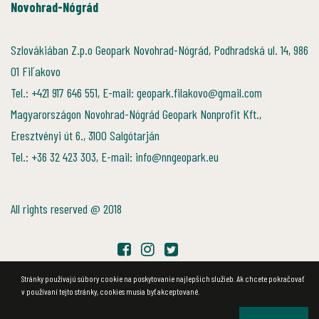
Novohrad-Nógrád
Szlovákiában Z.p.o Geopark Novohrad-Nógrád, Podhradská ul. 14, 986
01 Fiľakovo
Tel.: +421 917 646 551, E-mail: geopark.filakovo@gmail.com
Magyarországon Novohrad-Nógrád Geopark Nonprofit Kft.,
Eresztvényi út 6., 3100 Salgótarján
Tel.: +36 32 423 303, E-mail: info@nngeopark.eu
All rights reserved @ 2018
Stránky používajú súbory cookie na poskytovanie najlepších služieb. Ak chcete pokračovať
v používaní tejto stránky, cookies musia byť akceptované.