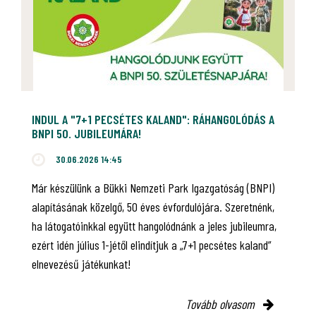
INDUL A "7+1 PECSÉTES KALAND": RÁHANGOLÓDÁS A
BNPI 50. JUBILEUMÁRA!
30.06.2026 14:45
Már készülünk a Bükki Nemzeti Park Igazgatóság (BNPI)
alapításának közelgő, 50 éves évfordulójára. Szeretnénk,
ha látogatóinkkal együtt hangolódnánk a jeles jubileumra,
ezért idén július 1-jétől elindítjuk a „7+1 pecsétes kaland”
elnevezésű játékunkat!
Tovább olvasom