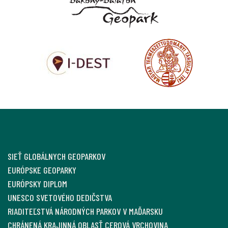
SIEŤ GLOBÁLNYCH GEOPARKOV
EURÓPSKE GEOPARKY
EURÓPSKY DIPLOM
UNESCO SVETOVÉHO DEDIČSTVA
RIADITEĽSTVÁ NÁRODNÝCH PARKOV V MAĎARSKU
CHRÁNENÁ KRAJINNÁ OBLASŤ CEROVÁ VRCHOVINA