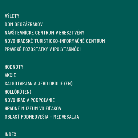
VÝLETY
DOM GEOZÁZRAKOV
NÁVŠTEVNÍCKE CENTRUM V ERESZTVÉNY
NOVOHRADSKÉ TURISTICKO-INFORMAČNÉ CENTRUM
PRAVEKÉ POZOSTATKY V IPOLYTARNÓCI
HODNOTY
AKCIE
SALGÓTARJÁN A JEHO OKOLIE (EN)
HOLLÓKŐ (EN)
NOVOHRAD A PODPOĽANIE
HRADNÉ MÚZEUM VO FIĽAKOV
OBLASŤ PODMEDVEŠIA – MEDVESALJA
INDEX