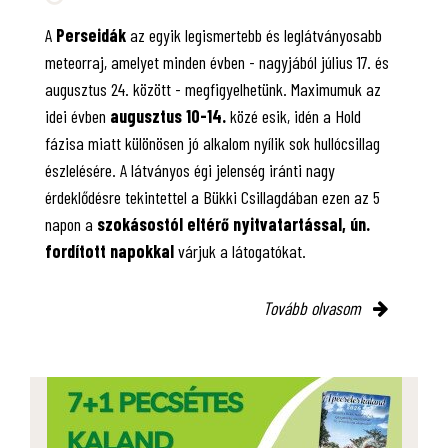
A
Perseidák
az egyik legismertebb és leglátványosabb
meteorraj, amelyet minden évben - nagyjából július 17. és
augusztus 24. között - megfigyelhetünk. Maximumuk az
idei évben
augusztus 10-14.
közé esik, idén a Hold
fázisa miatt különösen jó alkalom nyílik sok hullócsillag
észlelésére. A látványos égi jelenség iránti nagy
érdeklődésre tekintettel a Bükki Csillagdában ezen az 5
napon a
szokásostól eltérő nyitvatartással, ún.
fordított napokkal
várjuk a látogatókat.
Tovább olvasom