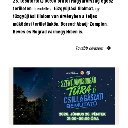
25. (csütörtök) 00:00 órától Magyarország egész
területén
elrendelte a
tűzgyújtási tilalmat
, így
tűzgyújtási tilalom van érvényben
a teljes
működési területünkön, Borsod-Abaúj-Zemplén,
Heves és Nógrád vármegyékben is.
Tovább olvasom