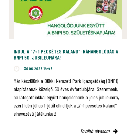
INDUL A "7+1 PECSÉTES KALAND": RÁHANGOLÓDÁS A
BNPI 50. JUBILEUMÁRA!
30.06.2026 14:45
Már készülünk a Bükki Nemzeti Park Igazgatóság (BNPI)
alapításának közelgő, 50 éves évfordulójára. Szeretnénk,
ha látogatóinkkal együtt hangolódnánk a jeles jubileumra,
ezért idén július 1-jétől elindítjuk a „7+1 pecsétes kaland”
elnevezésű játékunkat!
Tovább olvasom