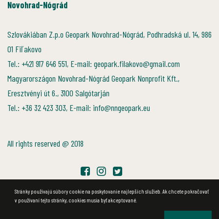
Novohrad-Nógrád
Szlovákiában Z.p.o Geopark Novohrad-Nógrád, Podhradská ul. 14, 986
01 Fiľakovo
Tel.: +421 917 646 551, E-mail: geopark.filakovo@gmail.com
Magyarországon Novohrad-Nógrád Geopark Nonprofit Kft.,
Eresztvényi út 6., 3100 Salgótarján
Tel.: +36 32 423 303, E-mail: info@nngeopark.eu
All rights reserved @ 2018
Stránky používajú súbory cookie na poskytovanie najlepších služieb. Ak chcete pokračovať
v používaní tejto stránky, cookies musia byť akceptované.