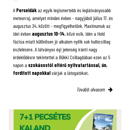
A
Perseidák
az egyik legismertebb és leglátványosabb
meteorraj, amelyet minden évben - nagyjából július 17. és
augusztus 24. között - megfigyelhetünk. Maximumuk az
idei évben
augusztus 10-14.
közé esik, idén a Hold
fázisa miatt különösen jó alkalom nyílik sok hullócsillag
észlelésére. A látványos égi jelenség iránti nagy
érdeklődésre tekintettel a Bükki Csillagdában ezen az 5
napon a
szokásostól eltérő nyitvatartással, ún.
fordított napokkal
várjuk a látogatókat.
Tovább olvasom