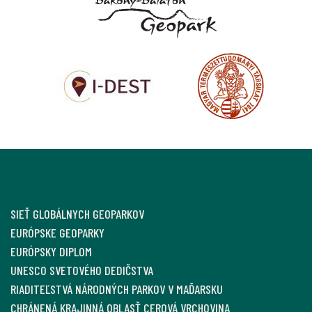
SIEŤ GLOBÁLNYCH GEOPARKOV
EURÓPSKE GEOPARKY
EURÓPSKY DIPLOM
UNESCO SVETOVÉHO DEDIČSTVA
RIADITEĽSTVÁ NÁRODNÝCH PARKOV V MAĎARSKU
CHRÁNENÁ KRAJINNÁ OBLASŤ CEROVÁ VRCHOVINA