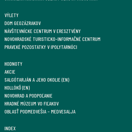
VÝLETY
DOM GEOZÁZRAKOV
NÁVŠTEVNÍCKE CENTRUM V ERESZTVÉNY
NOVOHRADSKÉ TURISTICKO-INFORMAČNÉ CENTRUM
PRAVEKÉ POZOSTATKY V IPOLYTARNÓCI
HODNOTY
AKCIE
SALGÓTARJÁN A JEHO OKOLIE (EN)
HOLLÓKŐ (EN)
NOVOHRAD A PODPOĽANIE
HRADNÉ MÚZEUM VO FIĽAKOV
OBLASŤ PODMEDVEŠIA – MEDVESALJA
INDEX