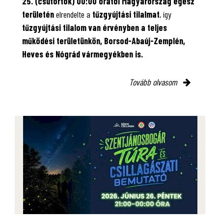
25. (csütörtök) 00:00 órától Magyarország egész
területén
elrendelte a
tűzgyújtási tilalmat
, így
tűzgyújtási tilalom van érvényben
a teljes
működési területünkön, Borsod-Abaúj-Zemplén,
Heves és Nógrád vármegyékben is.
Tovább olvasom