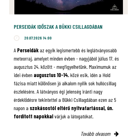
PERSEIDÁK IDŐSZAK A BÜKKI CSILLAGDÁBAN
20.07.2026 14:00
A
Perseidák
az egyik legismertebb és leglátványosabb
meteorraj, amelyet minden évben - nagyjából július 17. és
augusztus 24. között - megfigyelhetünk. Maximumuk az
idei évben
augusztus 10-14.
közé esik, idén a Hold
fázisa miatt különösen jó alkalom nyílik sok hullócsillag
észlelésére. A látványos égi jelenség iránti nagy
érdeklődésre tekintettel a Bükki Csillagdában ezen az 5
napon a
szokásostól eltérő nyitvatartással, ún.
fordított napokkal
várjuk a látogatókat.
Tovább olvasom