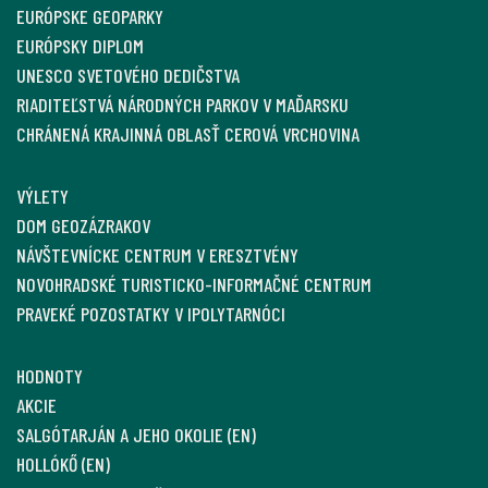
EURÓPSKE GEOPARKY
EURÓPSKY DIPLOM
UNESCO SVETOVÉHO DEDIČSTVA
RIADITEĽSTVÁ NÁRODNÝCH PARKOV V MAĎARSKU
CHRÁNENÁ KRAJINNÁ OBLASŤ CEROVÁ VRCHOVINA
VÝLETY
DOM GEOZÁZRAKOV
NÁVŠTEVNÍCKE CENTRUM V ERESZTVÉNY
NOVOHRADSKÉ TURISTICKO-INFORMAČNÉ CENTRUM
PRAVEKÉ POZOSTATKY V IPOLYTARNÓCI
HODNOTY
AKCIE
SALGÓTARJÁN A JEHO OKOLIE (EN)
HOLLÓKŐ (EN)