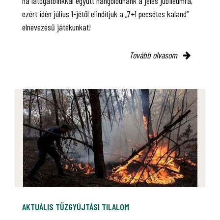
ha látogatóinkkal együtt hangolódnánk a jeles jubileumra,
ezért idén július 1-jétől elindítjuk a „7+1 pecsétes kaland”
elnevezésű játékunkat!
Tovább olvasom
AKTUÁLIS TŰZGYÚJTÁSI TILALOM