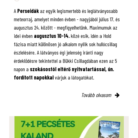
A
Perseidák
az egyik legismertebb és leglátványosabb
meteorraj, amelyet minden évben - nagyjából július 17. és
augusztus 24. között - megfigyelhetünk. Maximumuk az
idei évben
augusztus 10-14.
közé esik, idén a Hold
fázisa miatt különösen jó alkalom nyílik sok hullócsillag
észlelésére. A látványos égi jelenség iránti nagy
érdeklődésre tekintettel a Bükki Csillagdában ezen az 5
napon a
szokásostól eltérő nyitvatartással, ún.
fordított napokkal
várjuk a látogatókat.
Tovább olvasom