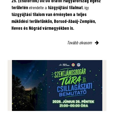
25. (csütörtök) 00:00 órától Magyarország egész
területén
elrendelte a
tűzgyújtási tilalmat
, így
tűzgyújtási tilalom van érvényben
a teljes
működési területünkön, Borsod-Abaúj-Zemplén,
Heves és Nógrád vármegyékben is.
Tovább olvasom