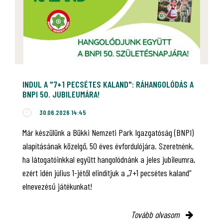
INDUL A "7+1 PECSÉTES KALAND": RÁHANGOLÓDÁS A
BNPI 50. JUBILEUMÁRA!
30.06.2026 14:45
Már készülünk a Bükki Nemzeti Park Igazgatóság (BNPI)
alapításának közelgő, 50 éves évfordulójára. Szeretnénk,
ha látogatóinkkal együtt hangolódnánk a jeles jubileumra,
ezért idén július 1-jétől elindítjuk a „7+1 pecsétes kaland”
elnevezésű játékunkat!
Tovább olvasom