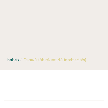
Hodnoty
Tetemvár (édesvízimészkő-felhalmozódás)