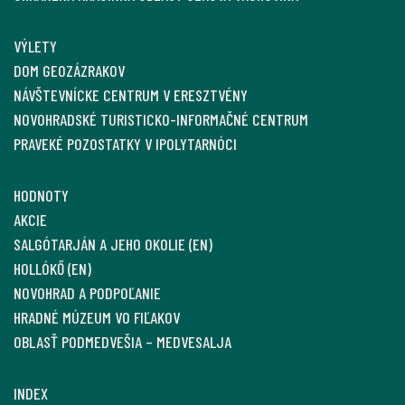
VÝLETY
DOM GEOZÁZRAKOV
NÁVŠTEVNÍCKE CENTRUM V ERESZTVÉNY
NOVOHRADSKÉ TURISTICKO-INFORMAČNÉ CENTRUM
PRAVEKÉ POZOSTATKY V IPOLYTARNÓCI
HODNOTY
AKCIE
SALGÓTARJÁN A JEHO OKOLIE (EN)
HOLLÓKŐ (EN)
NOVOHRAD A PODPOĽANIE
HRADNÉ MÚZEUM VO FIĽAKOV
OBLASŤ PODMEDVEŠIA – MEDVESALJA
INDEX