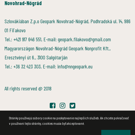
Novohrad-Nógrád
Szlovákiában Z.p.o Geopark Novohrad-Nógrád, Podhradská ul. 14, 986
01 Fiľakovo
Tel.: +421 917 646 551, E-mail: geopark.filakovo@gmail.com
Magyarországon Novohrad-Nógrád Geopark Nonprofit Kft.,
Eresztvényi út 6., 3100 Salgótarján
Tel.: +36 32 423 303, E-mail: info@nngeopark.eu
All rights reserved @ 2018
Stránky používajú súbory cookie na poskytovanie najlepších služieb. Ak chcete pokračovať
v používaní tejto stránky, cookies musia byť akceptované.