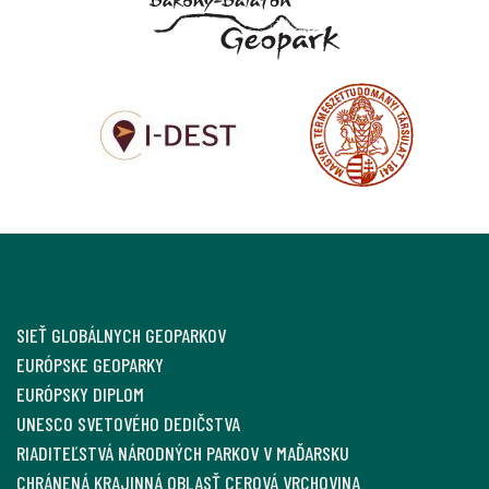
SIEŤ GLOBÁLNYCH GEOPARKOV
EURÓPSKE GEOPARKY
EURÓPSKY DIPLOM
UNESCO SVETOVÉHO DEDIČSTVA
RIADITEĽSTVÁ NÁRODNÝCH PARKOV V MAĎARSKU
CHRÁNENÁ KRAJINNÁ OBLASŤ CEROVÁ VRCHOVINA