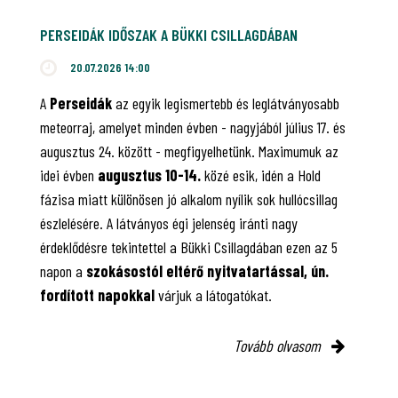
PERSEIDÁK IDŐSZAK A BÜKKI CSILLAGDÁBAN
20.07.2026 14:00
A
Perseidák
az egyik legismertebb és leglátványosabb
meteorraj, amelyet minden évben - nagyjából július 17. és
augusztus 24. között - megfigyelhetünk. Maximumuk az
idei évben
augusztus 10-14.
közé esik, idén a Hold
fázisa miatt különösen jó alkalom nyílik sok hullócsillag
észlelésére. A látványos égi jelenség iránti nagy
érdeklődésre tekintettel a Bükki Csillagdában ezen az 5
napon a
szokásostól eltérő nyitvatartással, ún.
fordított napokkal
várjuk a látogatókat.
Tovább olvasom