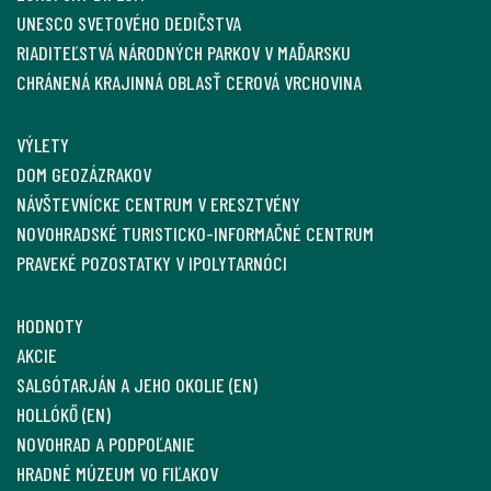
UNESCO SVETOVÉHO DEDIČSTVA
RIADITEĽSTVÁ NÁRODNÝCH PARKOV V MAĎARSKU
CHRÁNENÁ KRAJINNÁ OBLASŤ CEROVÁ VRCHOVINA
VÝLETY
DOM GEOZÁZRAKOV
NÁVŠTEVNÍCKE CENTRUM V ERESZTVÉNY
NOVOHRADSKÉ TURISTICKO-INFORMAČNÉ CENTRUM
PRAVEKÉ POZOSTATKY V IPOLYTARNÓCI
HODNOTY
AKCIE
SALGÓTARJÁN A JEHO OKOLIE (EN)
HOLLÓKŐ (EN)
NOVOHRAD A PODPOĽANIE
HRADNÉ MÚZEUM VO FIĽAKOV