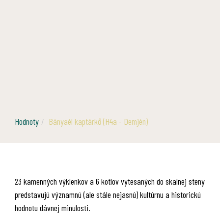
Hodnoty
Bányaél kaptárkő (H4a - Demjén)
23 kamenných výklenkov a 6 kotlov vytesaných do skalnej steny
predstavujú významnú (ale stále nejasnú) kultúrnu a historickú
hodnotu dávnej minulosti.