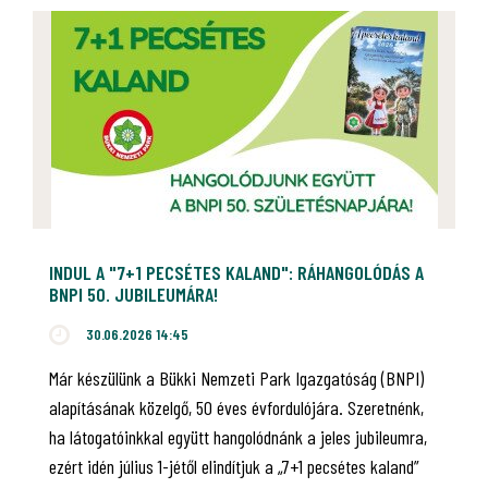
INDUL A "7+1 PECSÉTES KALAND": RÁHANGOLÓDÁS A
BNPI 50. JUBILEUMÁRA!
30.06.2026 14:45
Már készülünk a Bükki Nemzeti Park Igazgatóság (BNPI)
alapításának közelgő, 50 éves évfordulójára. Szeretnénk,
ha látogatóinkkal együtt hangolódnánk a jeles jubileumra,
ezért idén július 1-jétől elindítjuk a „7+1 pecsétes kaland”