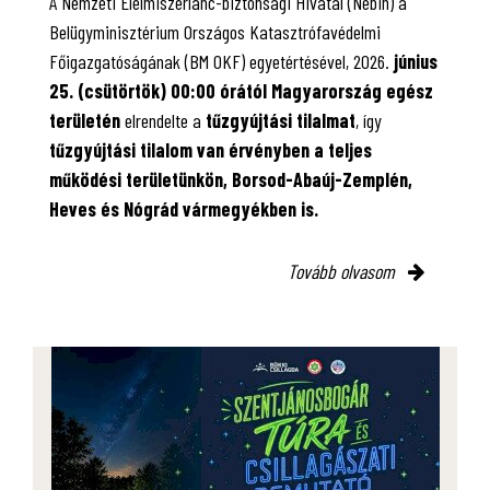
A Nemzeti Élelmiszerlánc-biztonsági Hivatal (Nébih) a
Belügyminisztérium Országos Katasztrófavédelmi
Főigazgatóságának (BM OKF) egyetértésével, 2026.
június
25. (csütörtök) 00:00 órától Magyarország egész
területén
elrendelte a
tűzgyújtási tilalmat
, így
tűzgyújtási tilalom van érvényben
a teljes
működési területünkön, Borsod-Abaúj-Zemplén,
Heves és Nógrád vármegyékben is.
Tovább olvasom