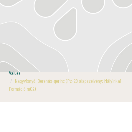
Values
Nagyvisnyó, Berenás-gerinc (Pz-29 alapszelvény: Mályinkai
Formáció mC2)