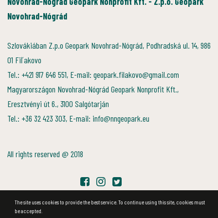
Novohrad-Nógrád Geopark Nonprofit Kft. - Z.p.o. Geopark
Novohrad-Nógrád
Szlovákiában Z.p.o Geopark Novohrad-Nógrád, Podhradská ul. 14, 986
01 Fiľakovo
Tel.: +421 917 646 551, E-mail: geopark.filakovo@gmail.com
Magyarországon Novohrad-Nógrád Geopark Nonprofit Kft.,
Eresztvényi út 6., 3100 Salgótarján
Tel.: +36 32 423 303, E-mail: info@nngeopark.eu
All rights reserved @ 2018
The site uses cookies to provide the best service. To continue using this site, cookies must
be accepted.