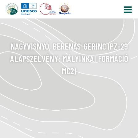
NAGYVISNYÓ, BERENÁS-GERINC (PZ-29
ALAPSZELVÉNY: MÁLYINKAI FORMÁCIÓ
MC2)