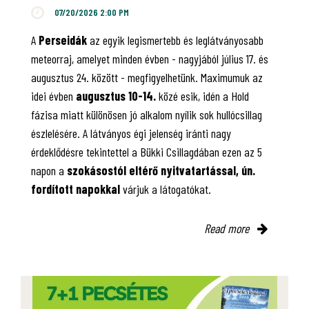
07/20/2026 2:00 PM
A
Perseidák
az egyik legismertebb és leglátványosabb
meteorraj, amelyet minden évben - nagyjából július 17. és
augusztus 24. között - megfigyelhetünk. Maximumuk az
idei évben
augusztus 10-14.
közé esik, idén a Hold
fázisa miatt különösen jó alkalom nyílik sok hullócsillag
észlelésére. A látványos égi jelenség iránti nagy
érdeklődésre tekintettel a Bükki Csillagdában ezen az 5
napon a
szokásostól eltérő nyitvatartással, ún.
fordított napokkal
várjuk a látogatókat.
Read more