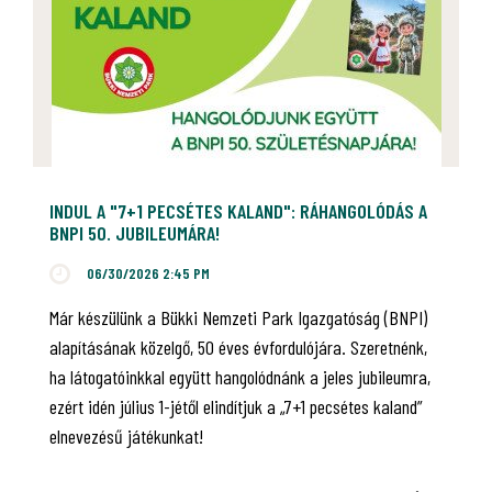
INDUL A "7+1 PECSÉTES KALAND": RÁHANGOLÓDÁS A
BNPI 50. JUBILEUMÁRA!
06/30/2026 2:45 PM
Már készülünk a Bükki Nemzeti Park Igazgatóság (BNPI)
alapításának közelgő, 50 éves évfordulójára. Szeretnénk,
ha látogatóinkkal együtt hangolódnánk a jeles jubileumra,
ezért idén július 1-jétől elindítjuk a „7+1 pecsétes kaland”
elnevezésű játékunkat!