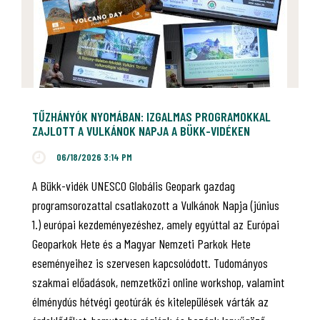
TŰZHÁNYÓK NYOMÁBAN: IZGALMAS PROGRAMOKKAL
ZAJLOTT A VULKÁNOK NAPJA A BÜKK-VIDÉKEN
06/18/2026 3:14 PM
A Bükk-vidék UNESCO Globális Geopark gazdag
programsorozattal csatlakozott a Vulkánok Napja (június
1.) európai kezdeményezéshez, amely egyúttal az Európai
Geoparkok Hete és a Magyar Nemzeti Parkok Hete
eseményeihez is szervesen kapcsolódott. Tudományos
szakmai előadások, nemzetközi online workshop, valamint
élménydús hétvégi geotúrák és kitelepülések várták az