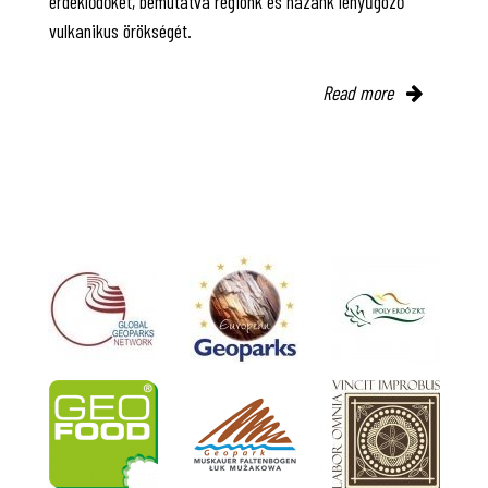
érdeklődőket, bemutatva régiónk és hazánk lenyűgöző
vulkanikus örökségét.
Read more