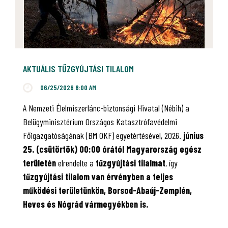
AKTUÁLIS TŰZGYÚJTÁSI TILALOM
06/25/2026 8:00 AM
A Nemzeti Élelmiszerlánc-biztonsági Hivatal (Nébih) a
Belügyminisztérium Országos Katasztrófavédelmi
Főigazgatóságának (BM OKF) egyetértésével, 2026.
június
25. (csütörtök) 00:00 órától Magyarország egész
területén
elrendelte a
tűzgyújtási tilalmat
, így
tűzgyújtási tilalom van érvényben
a teljes
működési területünkön, Borsod-Abaúj-Zemplén,
Heves és Nógrád vármegyékben is.