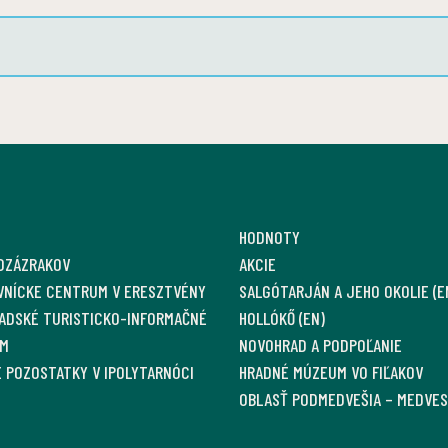
HODNOTY
OZÁZRAKOV
AKCIE
VNÍCKE CENTRUM V ERESZTVÉNY
SALGÓTARJÁN A JEHO OKOLIE (E
ADSKÉ TURISTICKO-INFORMAČNÉ
HOLLÓKŐ (EN)
M
NOVOHRAD A PODPOĽANIE
 POZOSTATKY V IPOLYTARNÓCI
HRADNÉ MÚZEUM VO FIĽAKOV
OBLASŤ PODMEDVEŠIA – MEDVE