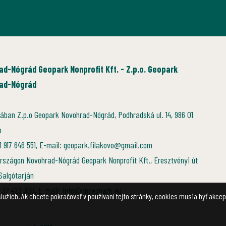
ad-Nógrád Geopark Nonprofit Kft. - Z.p.o. Geopark
ad-Nógrád
ában Z.p.o Geopark Novohrad-Nógrád, Podhradská ul. 14, 986 01
o
21 917 646 551, E-mail: geopark.filakovo@gmail.com
rszágon Novohrad-Nógrád Geopark Nonprofit Kft., Eresztvényi út
 Salgótarján
6 32 423 303, E-mail: info@nngeopark.eu
lužieb. Ak chcete pokračovať v používaní tejto stránky, cookies musia byť akce