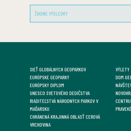
ŽIADNE VÝSLEDKY
SIEŤ GLOBÁLNYCH GEOPARKOV
VÝLETY
EURÓPSKE GEOPARKY
DOM GE
EURÓPSKY DIPLOM
NÁVŠTE
UNESCO SVETOVÉHO DEDIČSTVA
NOVOHR
RIADITEĽSTVÁ NÁRODNÝCH PARKOV V
CENTRU
MAĎARSKU
PRAVEKÉ
CHRÁNENÁ KRAJINNÁ OBLASŤ CEROVÁ
VRCHOVINA