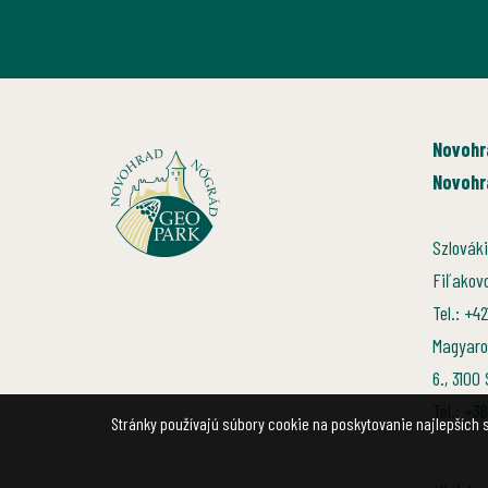
Novohr
Novohr
Szlováki
Fiľakov
Tel.: +4
Magyaro
6., 3100
Tel.: +3
Stránky používajú súbory cookie na poskytovanie najlepších s