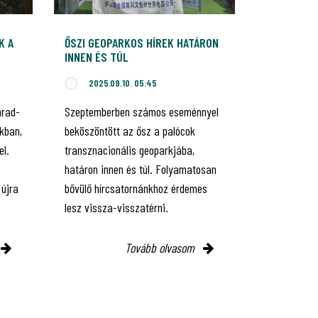
K A
ŐSZI GEOPARKOS HÍREK HATÁRON
INNEN ÉS TÚL
2025.09.10. 05:45
hrad-
Szeptemberben számos eseménnyel
kban,
beköszöntött az ősz a palócok
el.
transznacionális geoparkjába,
határon innen és túl. Folyamatosan
 újra
bővülő hírcsatornánkhoz érdemes
lesz vissza-visszatérni.
Tovább olvasom