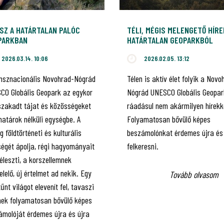
SZ A HATÁRTALAN PALÓC
TÉLI, MÉGIS MELENGETŐ HÍRE
PARKBAN
HATÁRTALAN GEOPARKBÓL
2026.03.14. 10:06
2026.02.05. 13:12
ansznacionális Novohrad-Nógrád
Télen is aktív élet folyik a Novo
CO Globális Geopark az egykor
Nógrád UNESCO Globális Geopar
szakadt tájat és közösségeket
ráadásul nem akármilyen hírekk
 határok nélküli egységbe. A
Folyamatosan bővülő képes
g földtörténeti és kulturális
beszámolónkat érdemes újra és
ségét ápolja, régi hagyományait
felkeresni.
léleszti, a korszellemnek
lelő, új értelmet ad nekik. Egy
Tovább olvasom
űnt világot elevenít fel, tavaszi
inek folyamatosan bővülő képes
ámolóját érdemes újra és újra