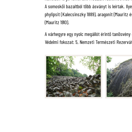
A somoskői bazaltból több ásványt is leírtak. Ilye
phylipsit (Kalecsinszky 1889), aragonit (Mauritz é
(Mauritz 1910).
A várhegyre egy nyolc megállót érintő tanösvény 
Védelmi fokozat: 5, Nemzeti Természeti Rezerv