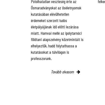
Pótolhatatlan veszteség érte az
felke
Ősmaradványokat az őséletnyomok
kutatásában elévülhetetlen
érdemeket szerzett tudós
életpályájának idő előtti lezárása
miatt. Hamvai mellé az ipolytarnóci
földtani alapszelvény kőzetmintáit is
elhelyeztük, hadd folytathassa a
kutatásokat a túlvilágon is
professzorunk.
Tovább olvasom