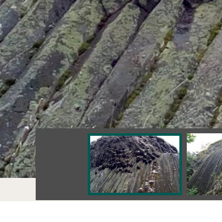
Értékek
Somoskői bazaltorgona (SK)