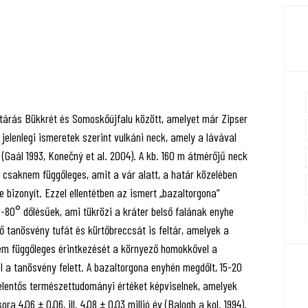
ltárás Bükkrét és Somoskőújfalu között, amelyet már Zipser
 A jelenlegi ismeretek szerint vulkáni neck, amely a lávával
 (Gaál 1993, Konečný et al. 2004). A kb. 160 m átmérőjű neck
l csaknem függőleges, amit a vár alatt, a határ közelében
 bizonyít. Ezzel ellentétben az ismert „bazaltorgona“
60-80° dőlésűek, ami tükrözi a kráter belső falának enyhe
tő tanösvény tufát és kürtőbreccsát is feltár, amelyek a
knem függőleges érintkezését a környező homokkővel a
el a tanösvény felett. A bazaltorgona enyhén megdőlt, 15-20
jelentős természettudományi értéket képviselnek, amelyek
ra 4,06 ± 0,06, ill. 4,08 ± 0,03 millió év (Balogh a kol. 1994).