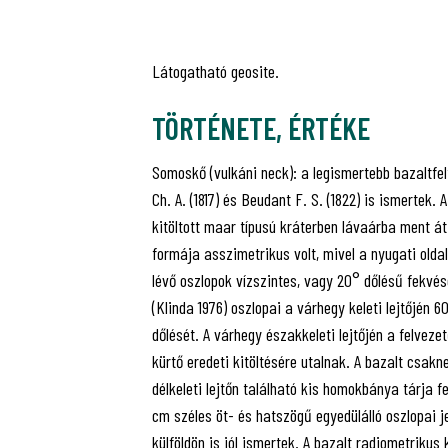
Látogatható geosite.
TÖRTÉNETE, ÉRTÉKE
Somoskő (vulkáni neck): a legismertebb bazaltfe
Ch. A. (1817) és Beudant F. S. (1822) is ismertek.
kitöltott maar típusú kráterben lávaárba ment át
formája asszimetrikus volt, mivel a nyugati olda
lévő oszlopok vízszintes, vagy 20° dőlésű fekvése
(Klinda 1976) oszlopai a várhegy keleti lejtőjén 
dőlését. A várhegy északkeleti lejtőjén a felveze
kürtő eredeti kitöltésére utalnak. A bazalt csa
délkeleti lejtőn található kis homokbánya tárja f
cm széles öt- és hatszögű egyedülálló oszlopai 
külföldön is jól ismertek. A bazalt radiometrikus ko