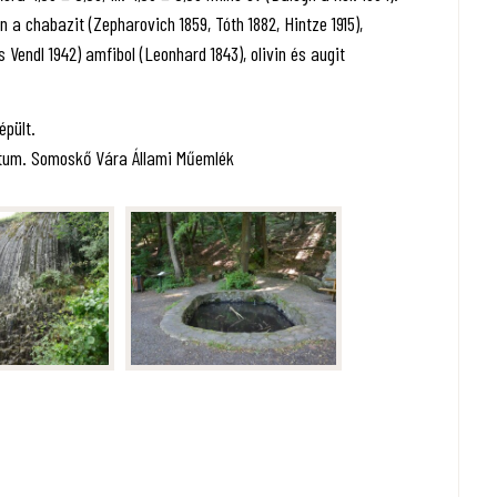
n a chabazit (Zepharovich 1859, Tóth 1882, Hintze 1915),
s Vendl 1942) amfibol (Leonhard 1843), olivin és augit
épült.
átum. Somoskő Vára Állami Műemlék