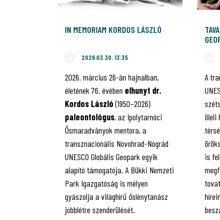
IN MEMORIAM KORDOS LÁSZLÓ
TAVA
GEO
2026.03.30. 13:35
2026. március 26-án hajnalban,
A tr
életének 76. évében
elhunyt dr.
UNES
Kordos László
(1950–2026)
szét
paleontológus
, az Ipolytarnóci
öleli
Ősmaradványok mentora, a
térsé
transznacionális Novohrad-Nógrád
örök
UNESCO Globális Geopark egyik
is fe
alapító támogatója. A Bükki Nemzeti
megfe
Park Igazgatóság is mélyen
tovat
gyászolja a világhírű őslénytanász
híre
jobblétre szenderülését.
besz