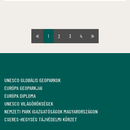
1
2
3
4
Első
Utolsó
oldal
oldal
UNESCO GLOBÁLIS GEOPARKOK
EURÓPA GEOPARKJAI
EURÓPA DIPLOMA
UNESCO VILÁGÖRÖKSÉGEK
NEMZETI PARK IGAZGATÓSÁGOK MAGYARORSZÁGON
CSERES-HEGYSÉG TÁJVÉDELMI KÖRZET