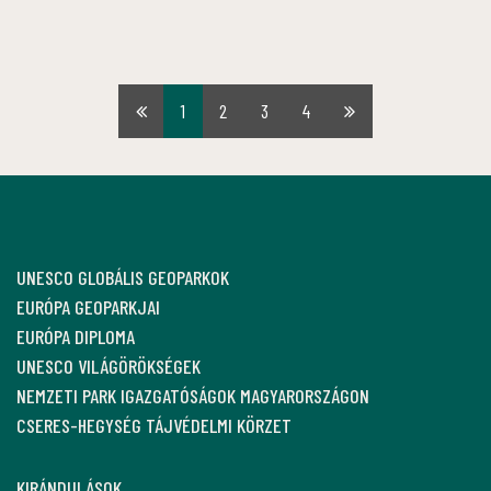
1
2
3
4
Első
Utolsó
oldal
oldal
UNESCO GLOBÁLIS GEOPARKOK
EURÓPA GEOPARKJAI
EURÓPA DIPLOMA
UNESCO VILÁGÖRÖKSÉGEK
NEMZETI PARK IGAZGATÓSÁGOK MAGYARORSZÁGON
CSERES-HEGYSÉG TÁJVÉDELMI KÖRZET
KIRÁNDULÁSOK