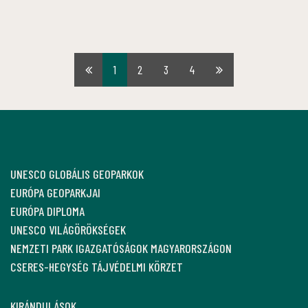
1
2
3
4
Első
Utolsó
oldal
oldal
UNESCO GLOBÁLIS GEOPARKOK
EURÓPA GEOPARKJAI
EURÓPA DIPLOMA
UNESCO VILÁGÖRÖKSÉGEK
NEMZETI PARK IGAZGATÓSÁGOK MAGYARORSZÁGON
CSERES-HEGYSÉG TÁJVÉDELMI KÖRZET
KIRÁNDULÁSOK