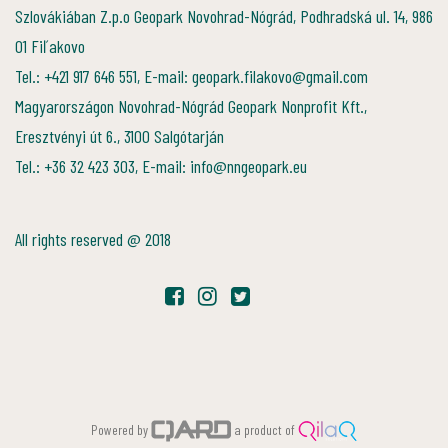
Szlovákiában Z.p.o Geopark Novohrad-Nógrád, Podhradská ul. 14, 986
01 Fiľakovo
Tel.: +421 917 646 551, E-mail: geopark.filakovo@gmail.com
Magyarországon Novohrad-Nógrád Geopark Nonprofit Kft.,
Eresztvényi út 6., 3100 Salgótarján
Tel.: +36 32 423 303, E-mail: info@nngeopark.eu
All rights reserved @ 2018
Powered by
a product of