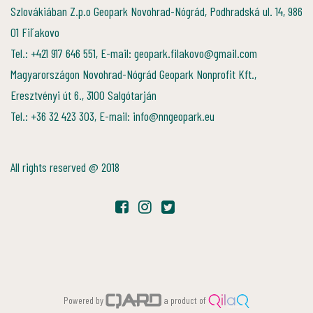
Szlovákiában Z.p.o Geopark Novohrad-Nógrád, Podhradská ul. 14, 986
01 Fiľakovo
Tel.: +421 917 646 551, E-mail: geopark.filakovo@gmail.com
Magyarországon Novohrad-Nógrád Geopark Nonprofit Kft.,
Eresztvényi út 6., 3100 Salgótarján
Tel.: +36 32 423 303, E-mail: info@nngeopark.eu
All rights reserved @ 2018
Powered by
a product of