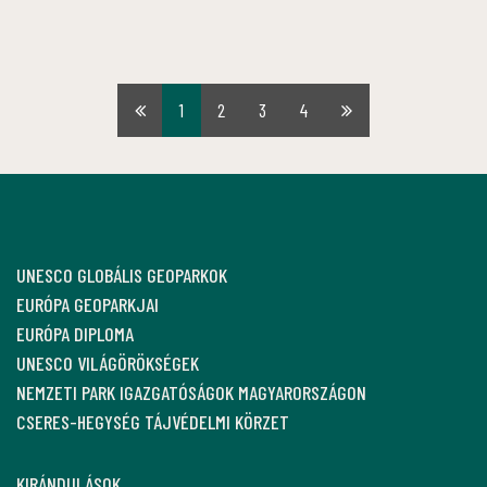
1
2
3
4
Első
Utolsó
oldal
oldal
UNESCO GLOBÁLIS GEOPARKOK
EURÓPA GEOPARKJAI
EURÓPA DIPLOMA
UNESCO VILÁGÖRÖKSÉGEK
NEMZETI PARK IGAZGATÓSÁGOK MAGYARORSZÁGON
CSERES-HEGYSÉG TÁJVÉDELMI KÖRZET
KIRÁNDULÁSOK