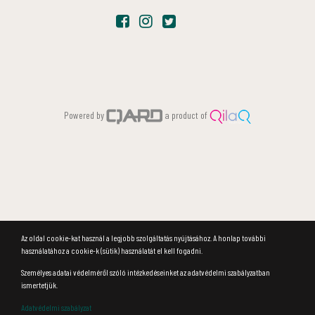
Powered by
a product of
Az oldal cookie-kat használ a legjobb szolgáltatás nyújtásához. A honlap további
használatához a cookie-k (sütik) használatát el kell fogadni.
Személyes adatai védelméről szóló intézkedéseinket az adatvédelmi szabályzatban
ismertetjük.
Adatvédelmi szabályzat