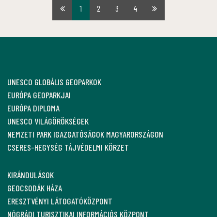
1
2
3
4
Első
Utolsó
oldal
oldal
UNESCO GLOBÁLIS GEOPARKOK
EURÓPA GEOPARKJAI
EURÓPA DIPLOMA
UNESCO VILÁGÖRÖKSÉGEK
NEMZETI PARK IGAZGATÓSÁGOK MAGYARORSZÁGON
CSERES-HEGYSÉG TÁJVÉDELMI KÖRZET
KIRÁNDULÁSOK
GEOCSODÁK HÁZA
ERESZTVÉNYI LÁTOGATÓKÖZPONT
NÓGRÁDI TURISZTIKAI INFORMÁCIÓS KÖZPONT