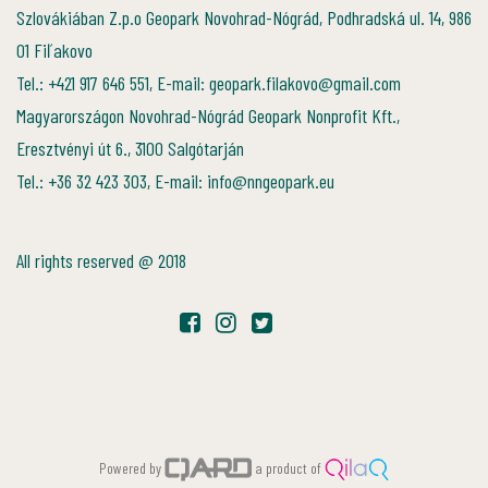
Szlovákiában Z.p.o Geopark Novohrad-Nógrád, Podhradská ul. 14, 986
01 Fiľakovo
Tel.: +421 917 646 551, E-mail: geopark.filakovo@gmail.com
Magyarországon Novohrad-Nógrád Geopark Nonprofit Kft.,
Eresztvényi út 6., 3100 Salgótarján
Tel.: +36 32 423 303, E-mail: info@nngeopark.eu
All rights reserved @ 2018
Powered by
a product of