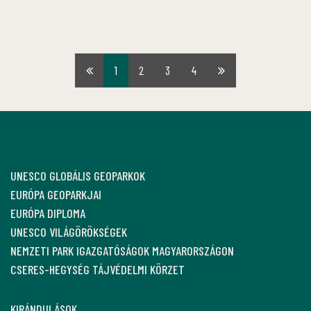
1
2
3
4
Első
Utolsó
oldal
oldal
UNESCO GLOBÁLIS GEOPARKOK
EURÓPA GEOPARKJAI
EURÓPA DIPLOMA
UNESCO VILÁGÖRÖKSÉGEK
NEMZETI PARK IGAZGATÓSÁGOK MAGYARORSZÁGON
CSERES-HEGYSÉG TÁJVÉDELMI KÖRZET
KIRÁNDULÁSOK