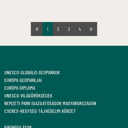
1
2
3
4
Első
Utolsó
oldal
oldal
UNESCO GLOBÁLIS GEOPARKOK
EURÓPA GEOPARKJAI
EURÓPA DIPLOMA
UNESCO VILÁGÖRÖKSÉGEK
NEMZETI PARK IGAZGATÓSÁGOK MAGYARORSZÁGON
CSERES-HEGYSÉG TÁJVÉDELMI KÖRZET
KIRÁNDULÁSOK