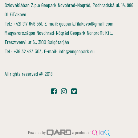
Szlovákiában Z.p.o Geopark Novohrad-Nógrád, Podhradská ul. 14, 986
01 Fiľakovo
Tel.: +421 917 646 551, E-mail: geopark.filakovo@gmail.com
Magyarországon Novohrad-Nógrád Geopark Nonprofit Kft.,
Eresztvényi út 6., 3100 Salgótarján
Tel.: +36 32 423 303, E-mail: info@nngeopark.eu
All rights reserved @ 2018
Powered by
a product of