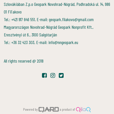
Szlovákiában Z.p.o Geopark Novohrad-Nógrád, Podhradská ul. 14, 986
01 Fiľakovo
Tel.: +421 917 646 551, E-mail: geopark.filakovo@gmail.com
Magyarországon Novohrad-Nógrád Geopark Nonprofit Kft.,
Eresztvényi út 6., 3100 Salgótarján
Tel.: +36 32 423 303, E-mail: info@nngeopark.eu
All rights reserved @ 2018
Powered by
a product of