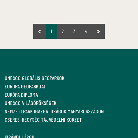
1
2
3
4
Első
Utolsó
oldal
oldal
UNESCO GLOBÁLIS GEOPARKOK
EURÓPA GEOPARKJAI
EURÓPA DIPLOMA
UNESCO VILÁGÖRÖKSÉGEK
NEMZETI PARK IGAZGATÓSÁGOK MAGYARORSZÁGON
CSERES-HEGYSÉG TÁJVÉDELMI KÖRZET
KIRÁNDULÁSOK