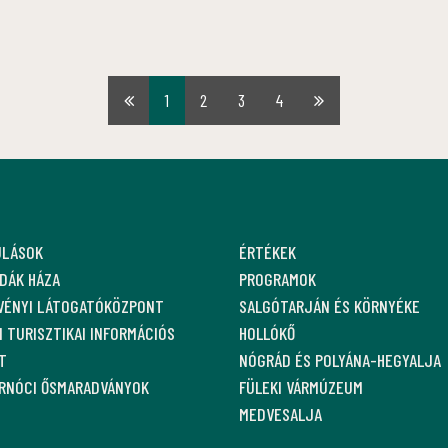
1
2
3
4
Első
Utolsó
oldal
oldal
ULÁSOK
ÉRTÉKEK
DÁK HÁZA
PROGRAMOK
VÉNYI LÁTOGATÓKÖZPONT
SALGÓTARJÁN ÉS KÖRNYÉKE
 TURISZTIKAI INFORMÁCIÓS
HOLLÓKŐ
T
NÓGRÁD ÉS POLYÁNA-HEGYALJA
ARNÓCI ŐSMARADVÁNYOK
FÜLEKI VÁRMÚZEUM
MEDVESALJA