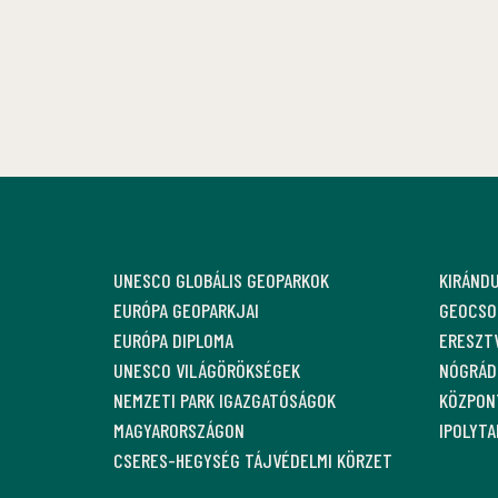
UNESCO GLOBÁLIS GEOPARKOK
KIRÁND
EURÓPA GEOPARKJAI
GEOCSO
EURÓPA DIPLOMA
ERESZT
UNESCO VILÁGÖRÖKSÉGEK
NÓGRÁDI
NEMZETI PARK IGAZGATÓSÁGOK
KÖZPON
MAGYARORSZÁGON
IPOLYT
CSERES-HEGYSÉG TÁJVÉDELMI KÖRZET