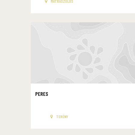
MÁTRASZŐLŐS
PERES
TERÉNY